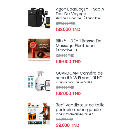
Agon BearBags® – Sac À
Dos De Voyage
Professionnel Étanche
Avec Chargement USB
280.000
TND
182.000
TND
Blitz® - 3 En 1 Brosse De
Massage Électrique
Étanche Et
Rechargeable Pour
129.990
TND
Relaxation Et Croissance
109.000
TND
Des Cheveux
GUARDCAM Caméra de
sécurité WiFi sans fil HD
panoramique 360
degrés détection de
199.000
TND
mouvement à distance
108.000
TND
3en1 Ventilateur de taille
portable rechargeable
pour travailleurs et
sportifs
54.600
TND
39.000
TND