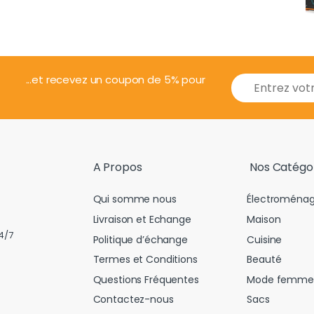
E
...et recevez un coupon de 5% pour
m
a
i
l
*
A Propos
Nos Catégo
Qui somme nous
Électroménag
Livraison et Echange
Maison
4/7
Politique d’échange
Cuisine
Termes et Conditions
Beauté
Questions Fréquentes
Mode femme
Contactez-nous
Sacs