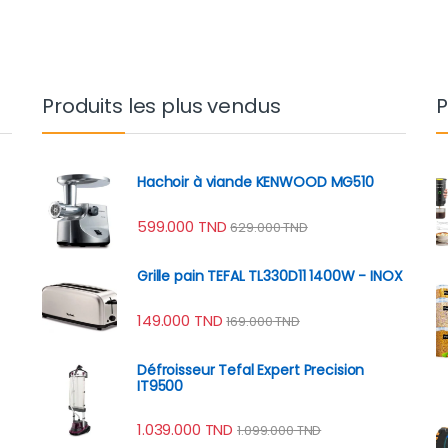
Produits les plus vendus
P
Hachoir à viande KENWOOD MG510
599.000
TND
629.000
TND
Grille pain TEFAL TL330D11 1400W - INOX
149.000
TND
169.000
TND
Défroisseur Tefal Expert Precision
IT9500
1.039.000
TND
1.099.000
TND