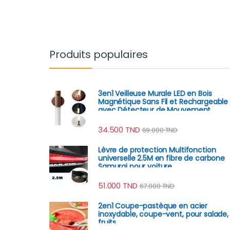
Produits populaires
3en1 Veilleuse Murale LED en Bois
Magnétique Sans Fil et Rechargeable
avec Détecteur de Mouvement
34.500
TND
69.000
TND
Lèvre de protection Multifonction
universelle 2.5M en fibre de carbone
Samurai pour voiture
51.000
TND
67.000
TND
2en1 Coupe-pastèque en acier
inoxydable, coupe-vent, pour salade,
fruits