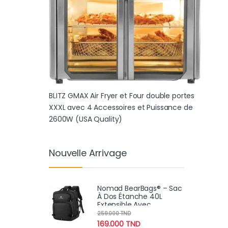
BLITZ GMAX Air Fryer et Four double portes
XXXL avec 4 Accessoires et Puissance de
2600W (USA Quality)
Nouvelle Arrivage
Nomad BearBags® – Sac
À Dos Étanche 40L
Extensible Avec
Chargement USB Pour
259.000
TND
Voyage Professionnel
169.000
TND