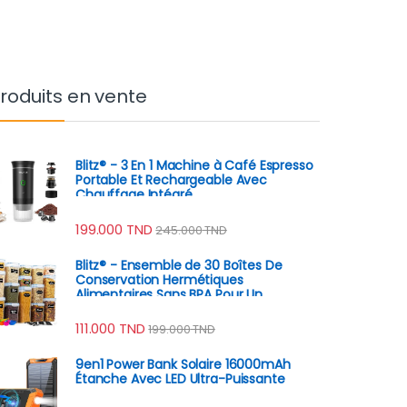
roduits en vente
Blitz® - 3 En 1 Machine à Café Espresso
Portable Et Rechargeable Avec
Chauffage Intégré
199.000
TND
245.000
TND
Blitz® - Ensemble de 30 Boîtes De
Conservation Hermétiques
Alimentaires Sans BPA Pour Un
Rangement Idéal ( 15 Boites + 15
couvercles )
111.000
TND
199.000
TND
9en1 Power Bank Solaire 16000mAh
Étanche Avec LED Ultra-Puissante