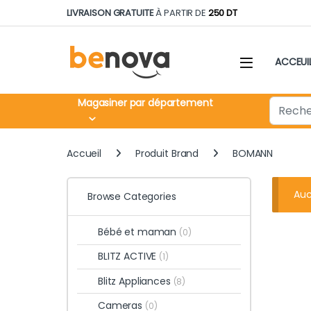
Skip to navigation
Skip to content
LIVRAISON GRATUITE
À PARTIR DE
250 DT
ACCEUI
Search fo
Magasiner par département
Accueil
Produit Brand
BOMANN
Auc
Browse Categories
Bébé et maman
(0)
BLITZ ACTIVE
(1)
Blitz Appliances
(8)
Cameras
(0)