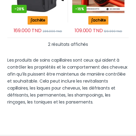
-
28%
-
16%
j'achète
j'achète
169.000
TND
109.000
TND
236.000
TND
129.990
TND
Trié du plus récent au 
2 résultats affichés
Les produits de soins capillaires sont ceux qui aident à
contrôler les propriétés et le comportement des cheveux
afin qu’ils puissent être maintenus de manière contrôlée
et souhaitable. Cela peut inclure les revitalisants
capillaires, les laques pour cheveux, les défrisants et
défrisants, les permanentes, les shampooings, les
rinçages, les toniques et les pansements.