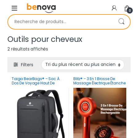
Skip to navigation
Skip to content
0
Recherche pour :
Outils pour cheveux
Trié du plus récent au plus ancien
2 résultats affichés
Filters
Taiga BearBags® – Sac À
Blitz® – 3 En 1 Brosse De
Dos De Voyage Haut De
Massage Électrique Étanche
Gamme 3-En-1 Pour
Et Rechargeable Pour
Ordinateur Portable Pour
Relaxation Et Croissance
Hommes Et Femmes
Des Cheveux