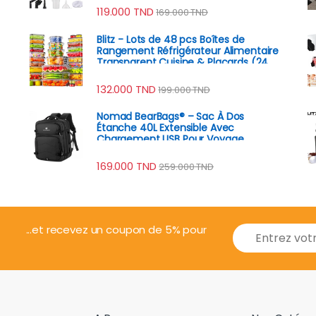
119.000
TND
169.000
TND
Blitz - Lots de 48 pcs Boîtes de
Rangement Réfrigérateur Alimentaire
Transparent Cuisine & Placards (24
Boîtes + 24 Couvercles)
132.000
TND
199.000
TND
Nomad BearBags® – Sac À Dos
Étanche 40L Extensible Avec
Chargement USB Pour Voyage
Professionnel
169.000
TND
259.000
TND
E
...et recevez un coupon de 5% pour
m
a
i
l
*