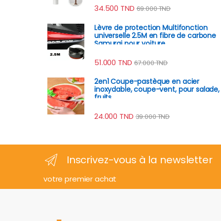
34.500
TND
69.000
TND
Lèvre de protection Multifonction
universelle 2.5M en fibre de carbone
Samurai pour voiture
51.000
TND
67.000
TND
2en1 Coupe-pastèque en acier
inoxydable, coupe-vent, pour salade,
fruits
24.000
TND
39.000
TND
Inscrivez-vous à la newsletter
votre premier achat