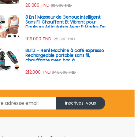
20.000
TND
39.500
TND
3 En 1 Masseur de Genoux Intelligent
Sans Fil Chauffant Et Vibrant pour
Douleurs Articulaires Avec 9 Modes De
Massage
109.000
TND
125.000
TND
BLITZ - 4en1 Machine à café expresso
Rechargeable portable sans fil,
chauffante avec bac à
poudre/capsule brassage
automatique, batterie 8h
212.000
TND
345.000
TND
Inscrivez-vous