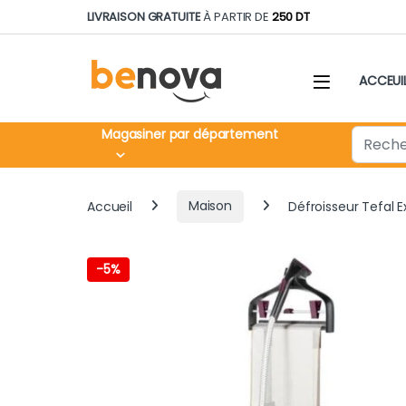
Skip to navigation
Skip to content
LIVRAISON GRATUITE
À PARTIR DE
250 DT
ACCEUI
Search fo
Magasiner par département
Accueil
Maison
Défroisseur Tefal E
-
5%