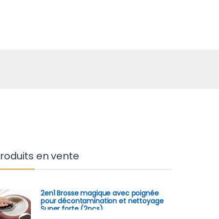
roduits en vente
2en1 Brosse magique avec poignée
pour décontamination et nettoyage
Super forte (2pcs)