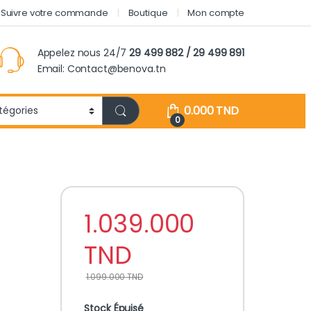
Suivre votre commande
Boutique
Mon compte
Appelez nous 24/7
29 499 882 / 29 499 891
Email: Contact@benova.tn
0.000
TND
0
1.039.000
TND
1.099.000
TND
Stock Épuisé