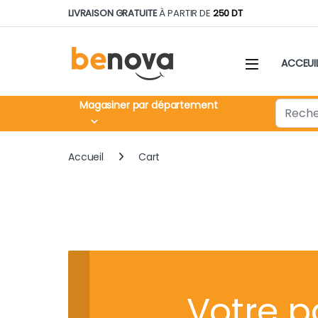
Skip to navigation
Skip to content
LIVRAISON GRATUITE
À PARTIR DE
250 DT
ACCEUI
Search fo
Magasiner par département
Accueil
Cart
Votre p