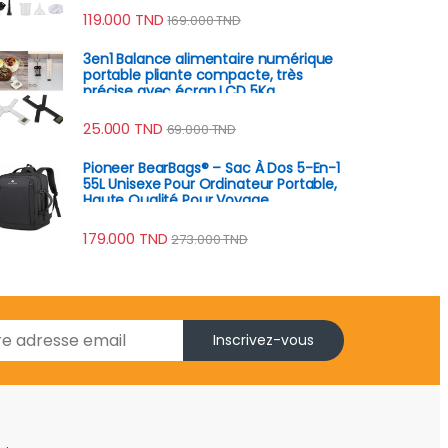
119.000
TND
169.000
TND
3en1 Balance alimentaire numérique
portable pliante compacte, très
précise avec écran LCD 5Kg
25.000
TND
69.000
TND
Pioneer BearBags® – Sac À Dos 5-En-1
55L Unisexe Pour Ordinateur Portable,
Haute Qualité Pour Voyage
179.000
TND
273.000
TND
Inscrivez-vous