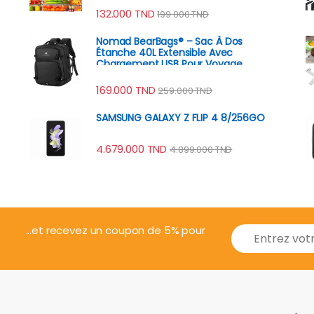
132.000
TND
199.000
TND
Nomad BearBags® – Sac À Dos
Étanche 40L Extensible Avec
Chargement USB Pour Voyage
Professionnel
169.000
TND
259.000
TND
SAMSUNG GALAXY Z FLIP 4 8/256GO
4.679.000
TND
4.899.000
TND
E
...et recevez un coupon de 5% pour
m
a
i
l
*