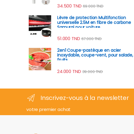
34.500
TND
69.000
TND
Lèvre de protection Multifonction
universelle 2.5M en fibre de carbone
Samurai pour voiture
51.000
TND
67.000
TND
2en1 Coupe-pastèque en acier
inoxydable, coupe-vent, pour salade,
fruits
24.000
TND
39.000
TND
Inscrivez-vous à la newsletter
votre premier achat