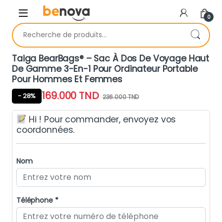
Skip to navigation
Skip to content
0
Recherche pour :
Taiga BearBags® – Sac À Dos De Voyage Haut
De Gamme 3-En-1 Pour Ordinateur Portable
Pour Hommes Et Femmes
169.000
TND
- 28%
236.000
TND
Hi ! Pour commander, envoyez vos
coordonnées.
Nom
Téléphone *