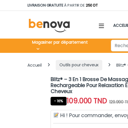
Skip to navigation
Skip to content
LIVRAISON GRATUITE
À PARTIR DE
250 DT
ACCEUI
Search fo
Magasiner par département
Accueil
Outils pour cheveux
Blitz
Blitz® – 3 En 1 Brosse De Massa
Rechargeable Pour Relaxation 
Cheveux
109.000
TND
- 16%
129.990
T
Hi ! Pour commander, envo