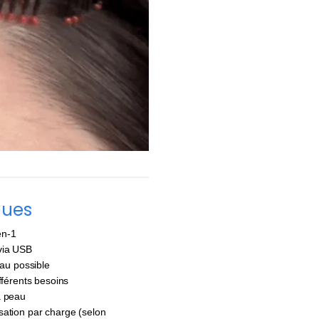
ques
en-1
 via USB
eau possible
ifférents besoins
a peau
isation par charge (selon