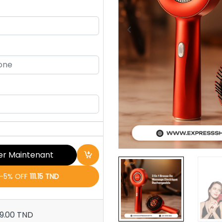
er Maintenant
t -5% OFF
111.15 TND
09.00 TND