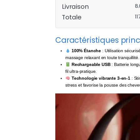
Livraison
8
Totale
11
Caractéristiques princ
100% Étanche
: Utilisation sécuri
massage relaxant en toute tranquillité.
Rechargeable USB
: Batterie long
fil ultra-pratique.
Technologie vibrante 3-en-1
: Sti
stress et favorise la pousse des cheve