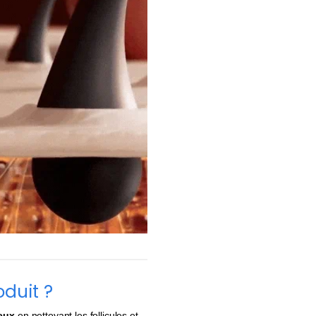
oduit ?
eux
en nettoyant les follicules et