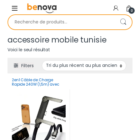
Skip to navigation
Skip to content
0
Recherche pour :
accessoire mobile tunisie
Voici le seul résultat
Filters
2en1 Câble de Charge
Rapide 240W (1,5m) avec
Support Pliable Intégré –
Cordon Robuste pour
Smartphones et Tablettes