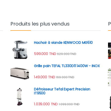
Produits les plus vendus
P
Hachoir à viande KENWOOD MG510
599.000
TND
629.000
TND
Grille pain TEFAL TL330D11 1400W - INOX
149.000
TND
169.000
TND
Défroisseur Tefal Expert Precision
IT9500
1.039.000
TND
1.099.000
TND