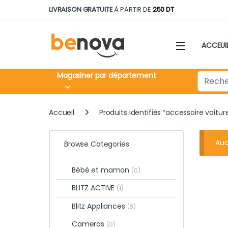
Skip to navigation
Skip to content
LIVRAISON GRATUITE
À PARTIR DE
250 DT
ACCEUI
Search fo
Magasiner par département
Accueil
Produits identifiés “accessoire voitur
Auc
Browse Categories
Bébé et maman
(0)
BLITZ ACTIVE
(1)
Blitz Appliances
(8)
Cameras
(0)