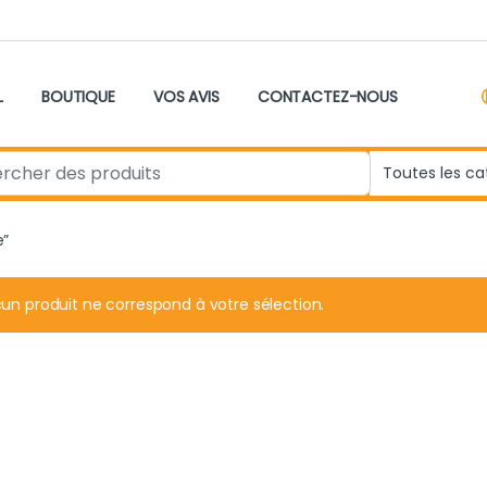
L
BOUTIQUE
VOS AVIS
CONTACTEZ-NOUS
r:
e”
un produit ne correspond à votre sélection.