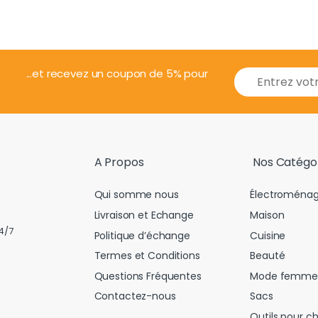
E
...et recevez un coupon de 5% pour
m
a
i
l
*
A Propos
Nos Catégo
Qui somme nous
Électroménag
Livraison et Echange
Maison
4/7
Politique d’échange
Cuisine
Termes et Conditions
Beauté
Questions Fréquentes
Mode femme
Contactez-nous
Sacs
Outils pour c