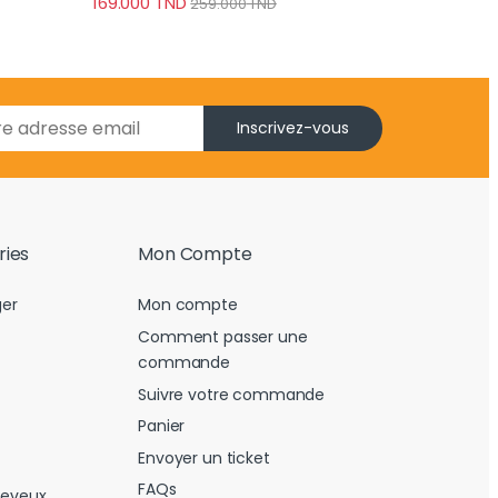
169.000
TND
259.000
TND
Inscrivez-vous
ries
Mon Compte
er
Mon compte
Comment passer une
commande
Suivre votre commande
Panier
Envoyer un ticket
FAQs
heveux