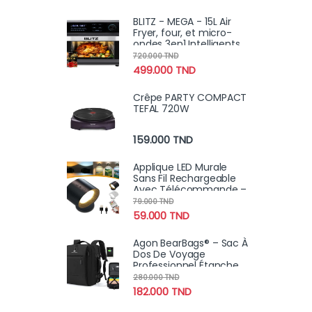
BLITZ - MEGA - 15L Air
Fryer, four, et micro-
ondes 3en1 Intelligents
Turbo MAXX 4
720.000
TND
Accessoires 2600W
499.000
TND
Crêpe PARTY COMPACT
TEFAL 720W
159.000
TND
Applique LED Murale
Sans Fil Rechargeable
Avec Télécommande –
Éclairage Tactile &
79.000
TND
Pivotant 360°
59.000
TND
Agon BearBags® – Sac À
Dos De Voyage
Professionnel Étanche
Avec Chargement USB
280.000
TND
182.000
TND