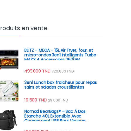
roduits en vente
BLITZ - MEGA - 15L Air Fryer, four, et
micro-ondes 3en1 Intelligents Turbo
MAXX 4 Accessoires 2600W
499.000
TND
720.000
TND
3en1 Lunch box fraîcheur pour repas
sains et salades croustillantes
19.500
TND
29.000
TND
Nomad BearBags® – Sac À Dos
Étanche 40L Extensible Avec
Chargement USB Pour Voyage
Professionnel