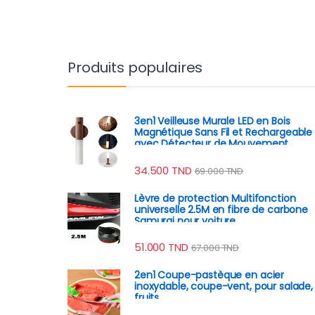
Produits populaires
3en1 Veilleuse Murale LED en Bois
Magnétique Sans Fil et Rechargeable
avec Détecteur de Mouvement
34.500
TND
69.000
TND
Lèvre de protection Multifonction
universelle 2.5M en fibre de carbone
Samurai pour voiture
51.000
TND
67.000
TND
2en1 Coupe-pastèque en acier
inoxydable, coupe-vent, pour salade,
fruits