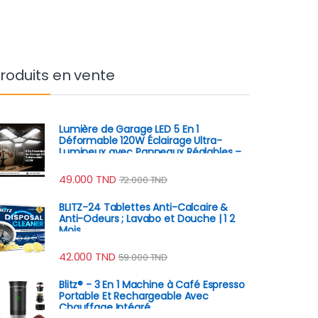
roduits en vente
Lumière de Garage LED 5 En 1
Déformable 120W Éclairage Ultra-
Lumineux avec Panneaux Réglables –
E27 6500K
49.000
TND
72.000
TND
BLITZ-24 Tablettes Anti-Calcaire &
Anti-Odeurs ; Lavabo et Douche | 1 2
Mois
42.000
TND
59.000
TND
Blitz® - 3 En 1 Machine à Café Espresso
Portable Et Rechargeable Avec
Chauffage Intégré