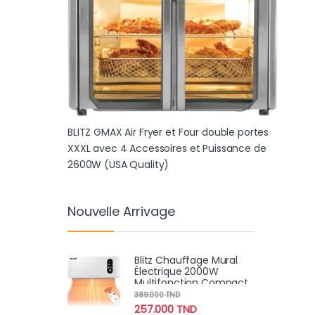
BLITZ GMAX Air Fryer et Four double portes
XXXL avec 4 Accessoires et Puissance de
2600W (USA Quality)
Nouvelle Arrivage
Blitz Chauffage Mural
Électrique 2000W
Multifonction Compact
et Étanche pour Salle de
389.000
TND
Bain et Maison
257.000
TND