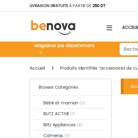
Skip to navigation
Skip to content
LIVRAISON GRATUITE
À PARTIR DE
250 DT
ACCEUI
Search fo
Magasiner par département
Accueil
Produits identifiés “accessoires de c
Auc
Browse Categories
Bébé et maman
(0)
BLITZ ACTIVE
(1)
Blitz Appliances
(8)
Cameras
(0)