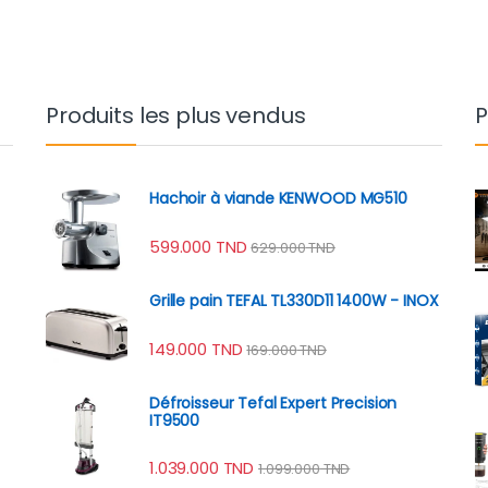
Produits les plus vendus
P
Hachoir à viande KENWOOD MG510
599.000
TND
629.000
TND
Grille pain TEFAL TL330D11 1400W - INOX
149.000
TND
169.000
TND
Défroisseur Tefal Expert Precision
IT9500
1.039.000
TND
1.099.000
TND