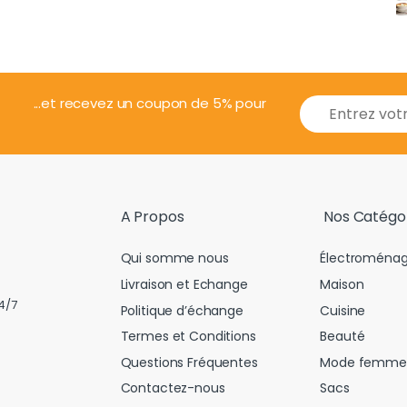
E
...et recevez un coupon de 5% pour
m
a
i
l
*
A Propos
Nos Catégo
Qui somme nous
Électroménag
Livraison et Echange
Maison
4/7
Politique d’échange
Cuisine
Termes et Conditions
Beauté
Questions Fréquentes
Mode femme
Contactez-nous
Sacs