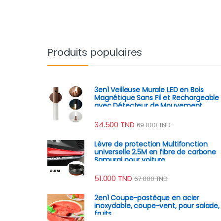
Produits populaires
3en1 Veilleuse Murale LED en Bois
Magnétique Sans Fil et Rechargeable
avec Détecteur de Mouvement
34.500
TND
69.000
TND
Lèvre de protection Multifonction
universelle 2.5M en fibre de carbone
Samurai pour voiture
51.000
TND
67.000
TND
2en1 Coupe-pastèque en acier
inoxydable, coupe-vent, pour salade,
fruits