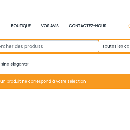
L
BOUTIQUE
VOS AVIS
CONTACTEZ-NOUS
r:
uisine élégants”
un produit ne correspond à votre sélection.