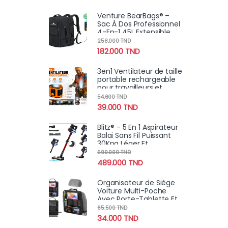
Venture BearBags® –
Sac À Dos Professionnel
4-En-1 45L Extensible
Étanche Avec
258.000
TND
Chargement USB
182.000
TND
3en1 Ventilateur de taille
portable rechargeable
pour travailleurs et
sportifs
54.600
TND
39.000
TND
Blitz® - 5 En 1 Aspirateur
Balai Sans Fil Puissant
30Kpa Léger Et
Silencieux Avec
599.000
TND
Eclairage LED
489.000
TND
Organisateur de Siège
Voiture Multi-Poche
Avec Porte-Tablette Et
Espaces de Stockage
65.500
TND
Multiples
34.000
TND