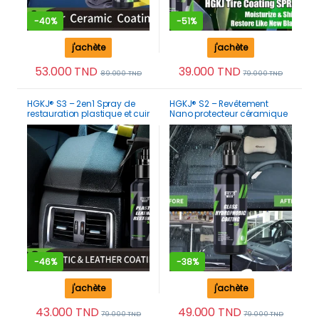
-
40%
-
51%
j'achète
j'achète
53.000
TND
39.000
TND
89.000
TND
79.000
TND
HGKJ® S3 – 2en1 Spray de
HGKJ® S2 – Revêtement
restauration plastique et cuir
Nano protecteur céramique
pour tableau de bord
nano-hydrophobe Vision
intérieur exterieur de voiture
claire pour Pare-Brise anti-
pluie
-
46%
-
38%
j'achète
j'achète
43.000
TND
49.000
TND
79.000
TND
79.000
TND