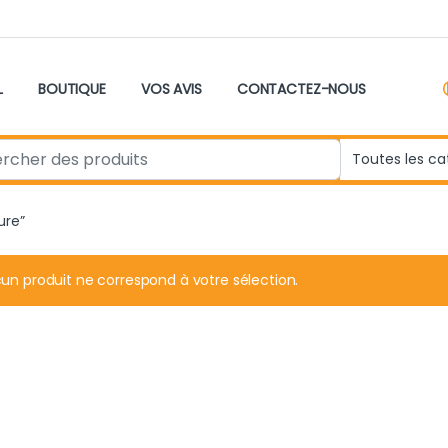
L
BOUTIQUE
VOS AVIS
CONTACTEZ-NOUS
r:
ure”
un produit ne correspond à votre sélection.