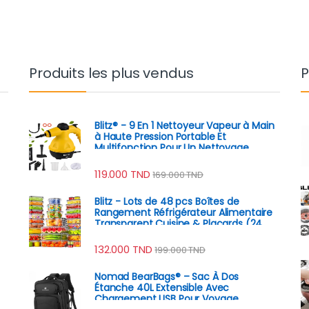
Produits les plus vendus
P
Blitz® - 9 En 1 Nettoyeur Vapeur à Main
à Haute Pression Portable Et
Multifonction Pour Un Nettoyage
Écologique
119.000
TND
169.000
TND
Blitz - Lots de 48 pcs Boîtes de
Rangement Réfrigérateur Alimentaire
Transparent Cuisine & Placards (24
Boîtes + 24 Couvercles)
132.000
TND
199.000
TND
Nomad BearBags® – Sac À Dos
Étanche 40L Extensible Avec
Chargement USB Pour Voyage