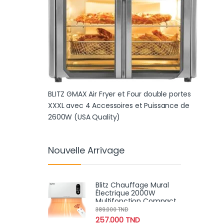
BLITZ GMAX Air Fryer et Four double portes
XXXL avec 4 Accessoires et Puissance de
2600W (USA Quality)
Nouvelle Arrivage
Blitz Chauffage Mural
Électrique 2000W
Multifonction Compact
et Étanche pour Salle de
389.000
TND
Bain et Maison
257.000
TND