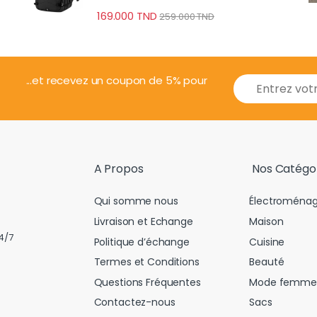
Professionnel
169.000
TND
259.000
TND
E
...et recevez un coupon de 5% pour
m
a
i
l
*
A Propos
Nos Catégo
Qui somme nous
Électroménag
Livraison et Echange
Maison
4/7
Politique d’échange
Cuisine
Termes et Conditions
Beauté
Questions Fréquentes
Mode femme
Contactez-nous
Sacs