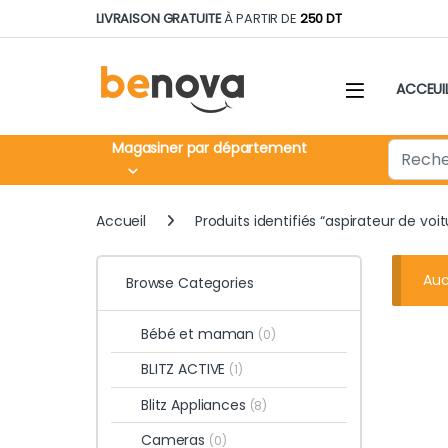
Skip to navigation
Skip to content
LIVRAISON GRATUITE
À PARTIR DE
250 DT
ACCEUI
Search fo
Magasiner par département
Accueil
Produits identifiés “aspirateur de voit
Auc
Browse Categories
Bébé et maman
(0)
BLITZ ACTIVE
(1)
Blitz Appliances
(8)
Cameras
(0)