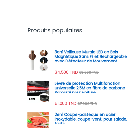
Produits populaires
3en1 Veilleuse Murale LED en Bois
Magnétique Sans Fil et Rechargeable
avec Détecteur de Mouvement
34.500
TND
69.000
TND
Lèvre de protection Multifonction
universelle 2.5M en fibre de carbone
Samurai pour voiture
51.000
TND
67.000
TND
2en1 Coupe-pastèque en acier
inoxydable, coupe-vent, pour salade,
fruits