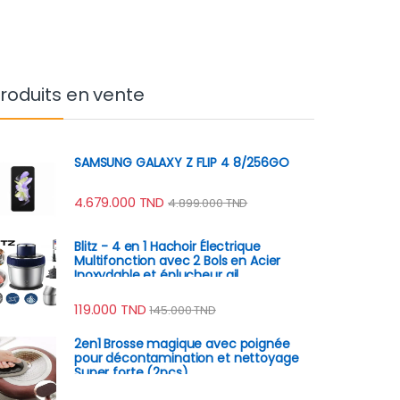
roduits en vente
SAMSUNG GALAXY Z FLIP 4 8/256GO
4.679.000
TND
4.899.000
TND
Blitz - 4 en 1 Hachoir Électrique
Multifonction avec 2 Bols en Acier
Inoxydable et éplucheur ail
119.000
TND
145.000
TND
2en1 Brosse magique avec poignée
pour décontamination et nettoyage
Super forte (2pcs)