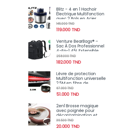
Blitz - 4 en 1 Hachoir
Électrique Multifonction
avec 2 Bols en Acier
Inoxydable et éplucheur
145.000
TND
ail
119.000
TND
Venture BearBags® –
Sac À Dos Professionnel
4-En-1 45L Extensible
Étanche Avec
258.000
TND
Chargement USB
182.000
TND
Lèvre de protection
Multifonction universelle
2.5M en fibre de
carbone Samurai pour
67.000
TND
voiture
51.000
TND
2en1 Brosse magique
avec poignée pour
décontamination et
nettoyage Super forte
39.500
TND
(2pcs)
20.000
TND