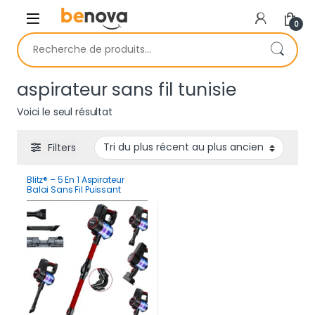
Skip to navigation
Skip to content
0
Recherche pour :
aspirateur sans fil tunisie
Voici le seul résultat
Filters
Blitz® – 5 En 1 Aspirateur
Balai Sans Fil Puissant
30Kpa Léger Et Silencieux
Avec Eclairage LED