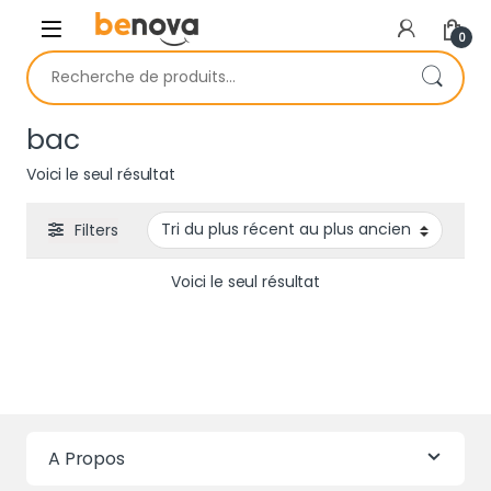
Skip to navigation
Skip to content
0
Recherche pour :
bac
Voici le seul résultat
Filters
Voici le seul résultat
A Propos