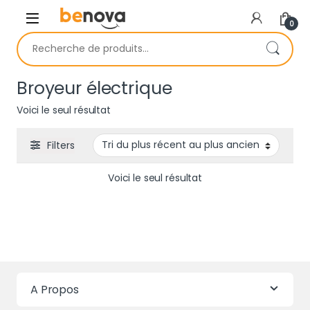
Skip to navigation
Skip to content
0
Recherche pour :
Broyeur électrique
Voici le seul résultat
Filters
Voici le seul résultat
A Propos