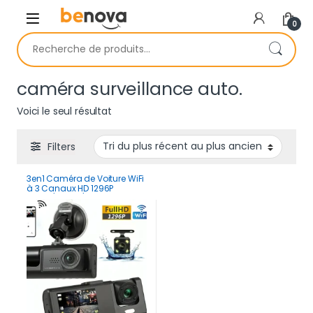
Skip to navigation
Skip to content
0
Recherche pour :
caméra surveillance auto.
Voici le seul résultat
Filters
3en1 Caméra de Voiture WiFi
à 3 Canaux HD 1296P
Avant/Arrière/Intérieur Avec
Vision Nocturne IR