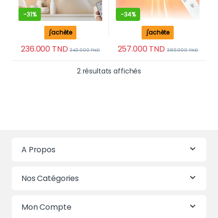
-
31%
-
34%
j'achète
j'achète
236.000
TND
257.000
TND
343.000
TND
389.000
TND
Trié du plus récent au 
2 résultats affichés
A Propos
Nos Catégories
Mon Compte