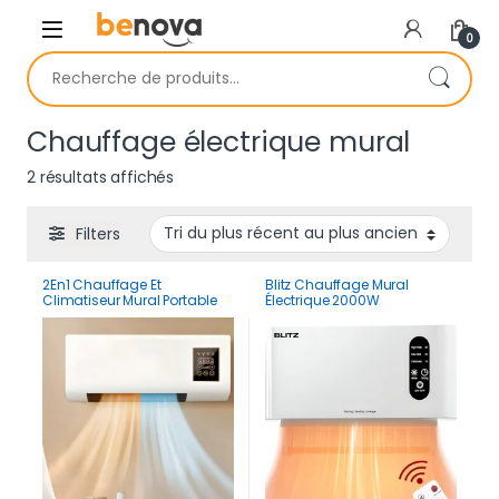
Skip to navigation
Skip to content
0
Recherche pour :
Chauffage électrique mural
Trié du plus récent au plus ancien
2 résultats affichés
Filters
2En1 Chauffage Et
Blitz Chauffage Mural
Climatiseur Mural Portable
Électrique 2000W
Intelligent Avec
Multifonction Compact et
Télécommande Et Ecran
Étanche pour Salle de Bain
tactile 2000W
et Maison