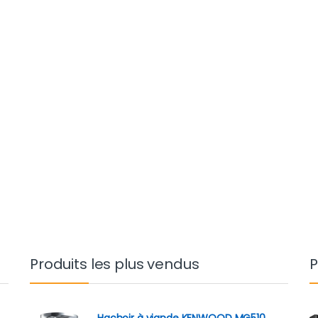
Produits les plus vendus
P
Hachoir à viande KENWOOD MG510