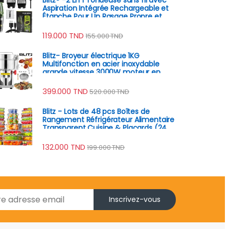
Aspiration Intégrée Rechargeable et
Étanche Pour Un Rasage Propre et
Précis
119.000
TND
155.000
TND
Blitz- Broyeur électrique 1KG
Multifonction en acier inoxydable
grande vitesse 3000W moteur en
cuivre
399.000
TND
520.000
TND
Blitz - Lots de 48 pcs Boîtes de
Rangement Réfrigérateur Alimentaire
Transparent Cuisine & Placards (24
Boîtes + 24 Couvercles)
132.000
TND
199.000
TND
Inscrivez-vous