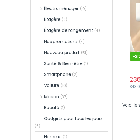
Ave
Électroménager
(10)
Et E
Étagère
(2)
Étagère de rangement
(4)
Nos promotions
(4)
Nouveau produit
(51)
-
31
Santé & Bien-être
(1)
Smartphone
(2)
236
Voiture
(10)
343.
Maison
(37)
Voici le 
Beauté
(1)
Gadgets pour tous les jours
(6)
Homme
(1)