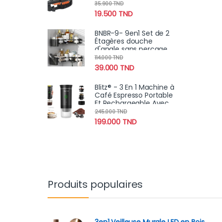
pour voiture
35.900
TND
19.500
TND
BNBR-9- 9en1 Set de 2
Étagères douche
d'angle sans perçage
INOX rangement salle
114.000
TND
de bain
39.000
TND
Blitz® - 3 En 1 Machine à
Café Espresso Portable
Et Rechargeable Avec
Chauffage Intégré
245.000
TND
199.000
TND
Produits populaires
3en1 Veilleuse Murale LED en Bois