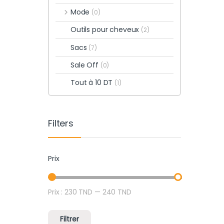
Mode
(0)
Outils pour cheveux
(2)
Sacs
(7)
Sale Off
(0)
Tout à 10 DT
(1)
Filters
Prix
Prix :
230 TND
—
240 TND
Prix min
Prix max
Filtrer