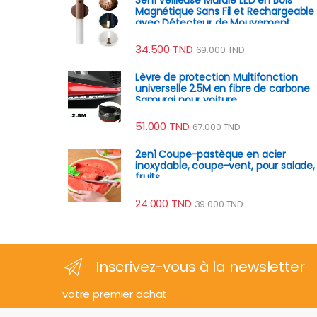
Magnétique Sans Fil et Rechargeable
avec Détecteur de Mouvement
34.500
TND
69.000
TND
Lèvre de protection Multifonction
universelle 2.5M en fibre de carbone
Samurai pour voiture
51.000
TND
67.000
TND
2en1 Coupe-pastèque en acier
inoxydable, coupe-vent, pour salade,
fruits
24.000
TND
39.000
TND
Inscrivez-vous à la newsletter
votre premier achat