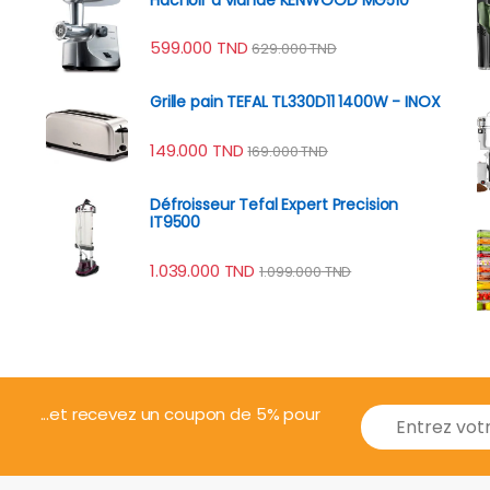
599.000
TND
629.000
TND
Grille pain TEFAL TL330D11 1400W - INOX
149.000
TND
169.000
TND
Défroisseur Tefal Expert Precision
IT9500
1.039.000
TND
1.099.000
TND
E
...et recevez un coupon de 5% pour
m
a
i