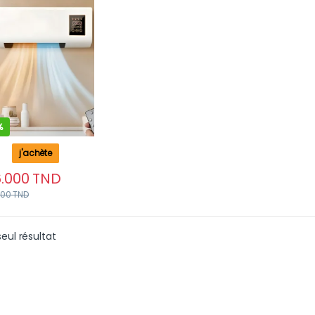
c Télécommande
cran tactile 2000W
%
j'achète
.000
TND
000
TND
seul résultat