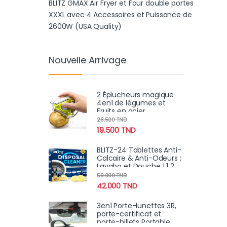
BLITZ GMAX Air Fryer et Four double portes
XXXL avec 4 Accessoires et Puissance de
2600W (USA Quality)
Nouvelle Arrivage
2 Éplucheurs magique
4en1 de légumes et
Fruits en acier
inoxydable
28.500
TND
19.500
TND
BLITZ-24 Tablettes Anti-
Calcaire & Anti-Odeurs ;
Lavabo et Douche | 1 2
Mois
59.000
TND
42.000
TND
3en1 Porte-lunettes 3R,
porte-certificat et
porte-billets Portable