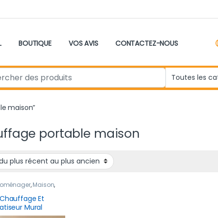
L
BOUTIQUE
VOS AVIS
CONTACTEZ-NOUS
r:
ble maison”
ffage portable maison
troménager
,
Maison
,
eau produit
 Chauffage Et
atiseur Mural
ble Intelligent