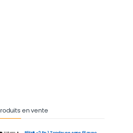
roduits en vente
Blitz® -2 En 1 Tondeuse sans fil avec