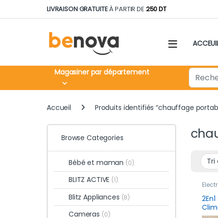
Skip to navigation
Skip to content
LIVRAISON GRATUITE
À PARTIR DE
250 DT
ACCEUI
Search fo
Magasiner par département
Accueil
Produits identifiés “chauffage porta
chau
Browse Categories
Bébé et maman
(0)
BLITZ ACTIVE
(1)
Élec
Nouv
Blitz Appliances
(8)
2En1
Clim
Cameras
(0)
Porta