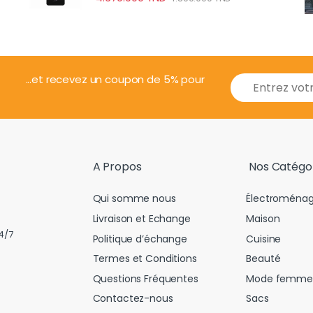
E
...et recevez un coupon de 5% pour
m
a
i
l
*
A Propos
Nos Catégo
Qui somme nous
Électroménag
Livraison et Echange
Maison
4/7
Politique d’échange
Cuisine
Termes et Conditions
Beauté
Questions Fréquentes
Mode femme
Contactez-nous
Sacs