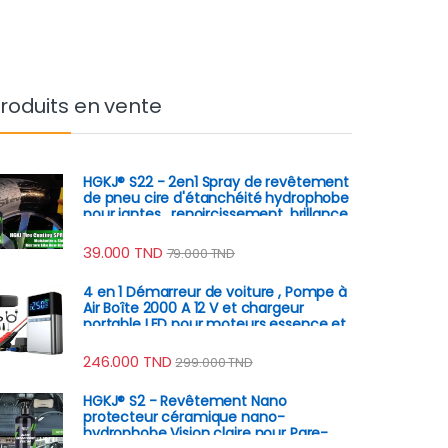
roduits en vente
HGKJ® S22 - 2en1 Spray de revêtement
de pneu cire d'étanchéité hydrophobe
pour jantes , renoircissement, brillance,
remplissage
39.000
TND
79.000
TND
4 en 1 Démarreur de voiture , Pompe à
Air Boîte 2000 A 12 V et chargeur
portable LED pour moteurs essence et
diesel
246.000
TND
299.000
TND
HGKJ® S2 - Revêtement Nano
protecteur céramique nano-
hydrophobe Vision claire pour Pare-