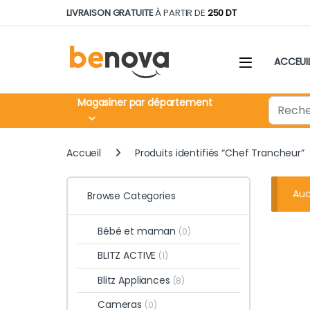
Skip to navigation
Skip to content
LIVRAISON GRATUITE
À PARTIR DE
250 DT
ACCEUI
Search fo
Magasiner par département
Accueil
Produits identifiés “Chef Trancheur”
Auc
Browse Categories
Bébé et maman
(0)
BLITZ ACTIVE
(1)
Blitz Appliances
(8)
Cameras
(0)