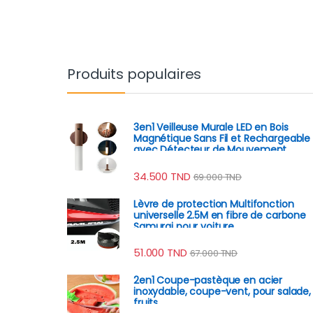
Produits populaires
3en1 Veilleuse Murale LED en Bois
Magnétique Sans Fil et Rechargeable
avec Détecteur de Mouvement
34.500
TND
69.000
TND
Lèvre de protection Multifonction
universelle 2.5M en fibre de carbone
Samurai pour voiture
51.000
TND
67.000
TND
2en1 Coupe-pastèque en acier
inoxydable, coupe-vent, pour salade,
fruits