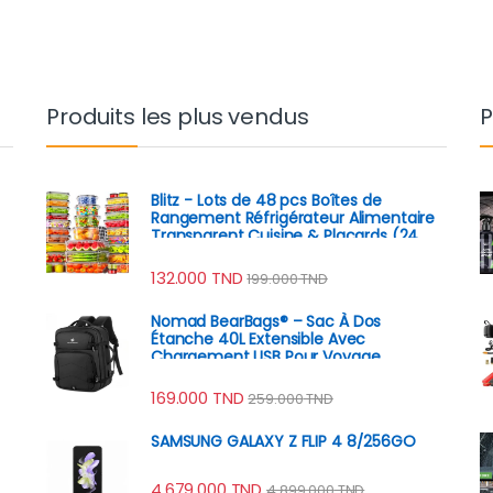
Produits les plus vendus
P
Blitz - Lots de 48 pcs Boîtes de
Rangement Réfrigérateur Alimentaire
Transparent Cuisine & Placards (24
Boîtes + 24 Couvercles)
132.000
TND
199.000
TND
Nomad BearBags® – Sac À Dos
Étanche 40L Extensible Avec
Chargement USB Pour Voyage
Professionnel
169.000
TND
259.000
TND
SAMSUNG GALAXY Z FLIP 4 8/256GO
4.679.000
TND
4.899.000
TND