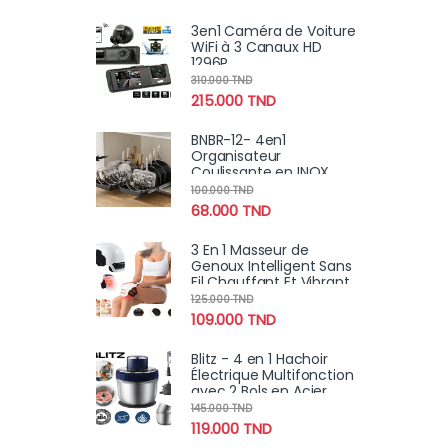
3en1 Caméra de Voiture
WiFi à 3 Canaux HD
1296P
Avant/Arrière/Intérieur
310.000
TND
Avec Vision Nocturne IR
215.000
TND
BNBR-12- 4en1
Organisateur
Coulissante en INOX
avec 8 séparateurs
100.000
TND
réglables
68.000
TND
3 En 1 Masseur de
Genoux Intelligent Sans
Fil Chauffant Et Vibrant
pour Douleurs
125.000
TND
Articulaires Avec 9
109.000
TND
Modes De Massage
Blitz - 4 en 1 Hachoir
Électrique Multifonction
avec 2 Bols en Acier
Inoxydable et éplucheur
145.000
TND
ail
119.000
TND