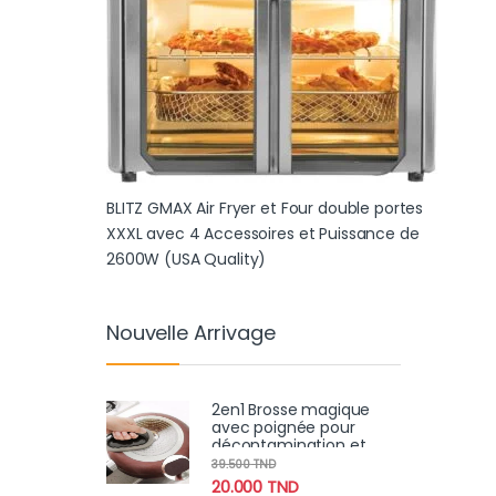
BLITZ GMAX Air Fryer et Four double portes
XXXL avec 4 Accessoires et Puissance de
2600W (USA Quality)
Nouvelle Arrivage
2en1 Brosse magique
avec poignée pour
décontamination et
nettoyage Super forte
39.500
TND
(2pcs)
20.000
TND