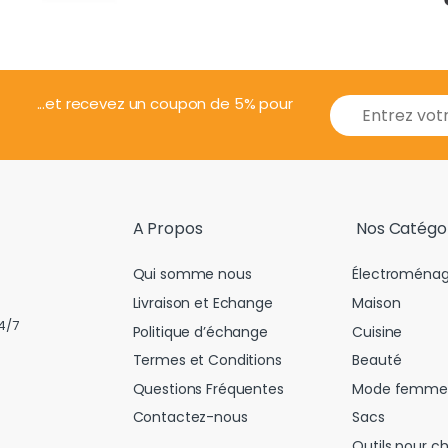
E
...et recevez un coupon de 5% pour
m
a
i
l
*
A Propos
Nos Catégo
Qui somme nous
Électroménag
Livraison et Echange
Maison
4/7
Politique d’échange
Cuisine
Termes et Conditions
Beauté
Questions Fréquentes
Mode femme
Contactez-nous
Sacs
Outils pour c