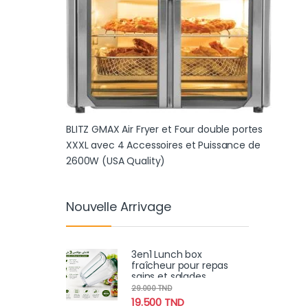
BLITZ GMAX Air Fryer et Four double portes
XXXL avec 4 Accessoires et Puissance de
2600W (USA Quality)
Nouvelle Arrivage
3en1 Lunch box
fraîcheur pour repas
sains et salades
croustillantes
29.000
TND
19.500
TND