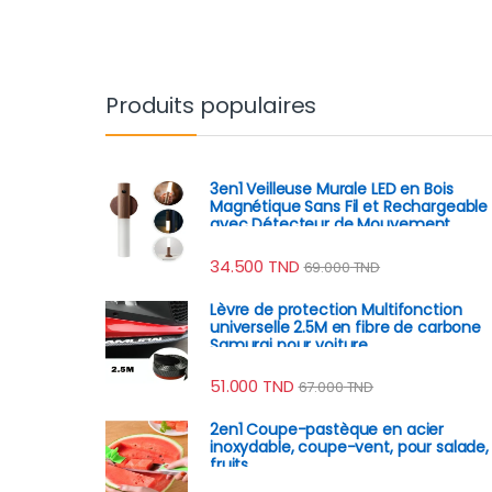
Produits populaires
3en1 Veilleuse Murale LED en Bois
Magnétique Sans Fil et Rechargeable
avec Détecteur de Mouvement
34.500
TND
69.000
TND
Lèvre de protection Multifonction
universelle 2.5M en fibre de carbone
Samurai pour voiture
51.000
TND
67.000
TND
2en1 Coupe-pastèque en acier
inoxydable, coupe-vent, pour salade,
fruits