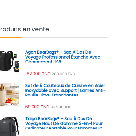
roduits en vente
Agon BearBags® – Sac À Dos De
Voyage Professionnel Étanche Avec
Chargement USB
182.000
TND
280.000
TND
Set de 5 Couteaux de Cuisine en Acier
Inoxydable avec Support | Lames Anti-
Rouille Ultra-Tranchantes
69.000
TND
99.990
TND
Taiga BearBags® – Sac À Dos De
Voyage Haut De Gamme 3-En-1 Pour
Ordinateur Portable Pour Hommes Et
Femmes