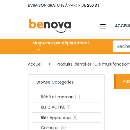
Skip to navigation
Skip to content
LIVRAISON GRATUITE
À PARTIR DE
250 DT
ACCEUI
Search fo
Magasiner par département
Accueil
Produits identifiés “Clé multifonction
Auc
Browse Categories
Bébé et maman
(0)
BLITZ ACTIVE
(1)
Blitz Appliances
(8)
Cameras
(0)