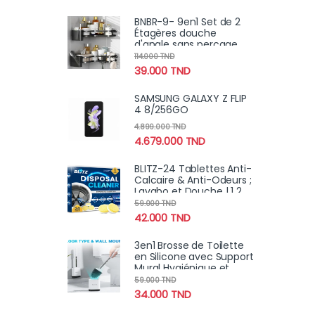
BNBR-9- 9en1 Set de 2
Étagères douche
d'angle sans perçage
INOX rangement salle
114.000
TND
de bain
39.000
TND
SAMSUNG GALAXY Z FLIP
4 8/256GO
4.899.000
TND
4.679.000
TND
BLITZ-24 Tablettes Anti-
Calcaire & Anti-Odeurs ;
Lavabo et Douche | 1 2
Mois
59.000
TND
42.000
TND
3en1 Brosse de Toilette
en Silicone avec Support
Mural Hygiénique et
Moderne
59.000
TND
34.000
TND