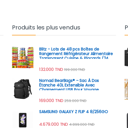
Produits les plus vendus
P
Blitz - Lots de 48 pcs Boîtes de
Rangement Réfrigérateur Alimentaire
Transparent Cuisine & Placards (24
Boîtes + 24 Couvercles)
132.000
TND
199.000
TND
Nomad BearBags® – Sac À Dos
Étanche 40L Extensible Avec
Chargement USB Pour Voyage
Professionnel
169.000
TND
259.000
TND
SAMSUNG GALAXY Z FLIP 4 8/256GO
4.679.000
TND
4.899.000
TND