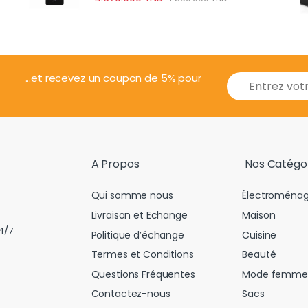
E
...et recevez un coupon de 5% pour
m
a
i
l
*
A Propos
Nos Catégo
Qui somme nous
Électroménag
Livraison et Echange
Maison
4/7
Politique d’échange
Cuisine
Termes et Conditions
Beauté
Questions Fréquentes
Mode femme
Contactez-nous
Sacs