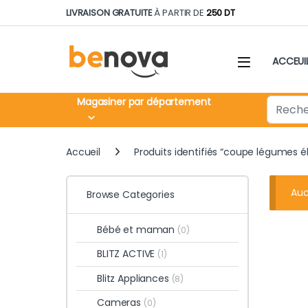
Skip to navigation
Skip to content
LIVRAISON GRATUITE
À PARTIR DE
250 DT
ACCEUI
Search fo
Magasiner par département
Accueil
Produits identifiés “coupe légumes é
Auc
Browse Categories
Bébé et maman
(0)
BLITZ ACTIVE
(1)
Blitz Appliances
(8)
Cameras
(0)