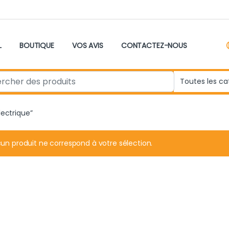
L
BOUTIQUE
VOS AVIS
CONTACTEZ-NOUS
r:
lectrique”
un produit ne correspond à votre sélection.