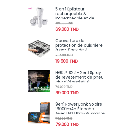
5 en 1 Epilateur
rechargeable &
imperméable et de
soins de la peau avec
139.500
TND
brosse nettoyante,
69.000
TND
masseur facial
Couverture de
protection de cuisinière
à gaz, Pack de 4
29.500
TND
19.500
TND
HGKJ® S22 - 2en1 Spray
de revêtement de pneu
cire d'étanchéité
hydrophobe pour jantes
79.000
TND
, renoircissement,
39.000
TND
brillance, remplissage
9en1 Power Bank Solaire
16000mAh Étanche
Avec LED Ultra-Puissante
110.600
TND
79.000
TND