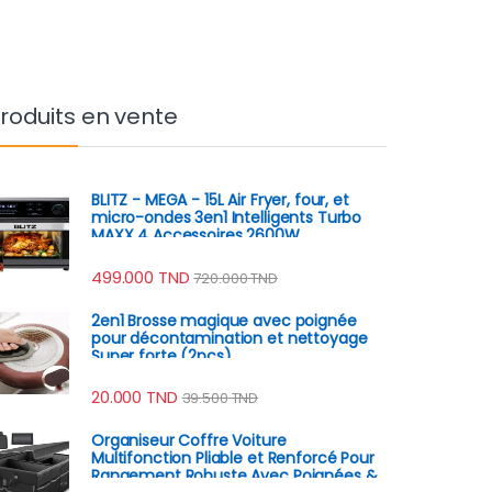
roduits en vente
BLITZ - MEGA - 15L Air Fryer, four, et
micro-ondes 3en1 Intelligents Turbo
MAXX 4 Accessoires 2600W
499.000
TND
720.000
TND
2en1 Brosse magique avec poignée
pour décontamination et nettoyage
Super forte (2pcs)
20.000
TND
39.500
TND
Organiseur Coffre Voiture
Multifonction Pliable et Renforcé Pour
Rangement Robuste Avec Poignées &