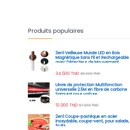
Produits populaires
3en1 Veilleuse Murale LED en Bois
Magnétique Sans Fil et Rechargeable
avec Détecteur de Mouvement
34.500
TND
69.000
TND
Lèvre de protection Multifonction
universelle 2.5M en fibre de carbone
Samurai pour voiture
51.000
TND
67.000
TND
2en1 Coupe-pastèque en acier
inoxydable, coupe-vent, pour salade,
fruits