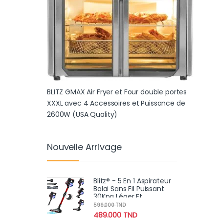
BLITZ GMAX Air Fryer et Four double portes
XXXL avec 4 Accessoires et Puissance de
2600W (USA Quality)
Nouvelle Arrivage
Blitz® - 5 En 1 Aspirateur
Balai Sans Fil Puissant
30Kpa Léger Et
Silencieux Avec
599.000
TND
Eclairage LED
489.000
TND