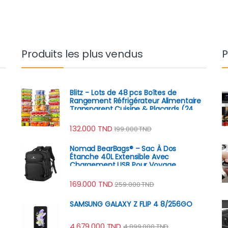
Produits les plus vendus
P
Blitz - Lots de 48 pcs Boîtes de
Rangement Réfrigérateur Alimentaire
Transparent Cuisine & Placards (24
Boîtes + 24 Couvercles)
132.000
TND
199.000
TND
Nomad BearBags® – Sac À Dos
Étanche 40L Extensible Avec
Chargement USB Pour Voyage
Professionnel
169.000
TND
259.000
TND
SAMSUNG GALAXY Z FLIP 4 8/256GO
4.679.000
TND
4.899.000
TND