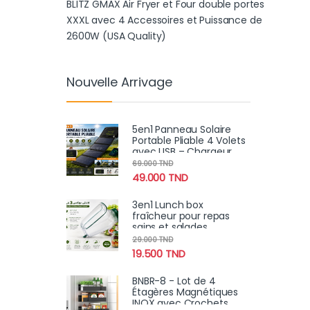
BLITZ GMAX Air Fryer et Four double portes
XXXL avec 4 Accessoires et Puissance de
2600W (USA Quality)
Nouvelle Arrivage
5en1 Panneau Solaire
Portable Pliable 4 Volets
avec USB – Chargeur
Solaire Haute Puissance
69.000
TND
49.000
TND
3en1 Lunch box
fraîcheur pour repas
sains et salades
croustillantes
29.000
TND
19.500
TND
BNBR-8 - Lot de 4
Étagères Magnétiques
INOX avec Crochets