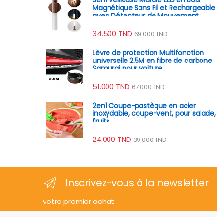
Magnétique Sans Fil et Rechargeable
avec Détecteur de Mouvement
34.500
TND
69.000
TND
Lèvre de protection Multifonction
universelle 2.5M en fibre de carbone
Samurai pour voiture
51.000
TND
67.000
TND
2en1 Coupe-pastèque en acier
inoxydable, coupe-vent, pour salade,
fruits
24.000
TND
39.000
TND
Inscrivez-vous à la newsletter
votre premier achat