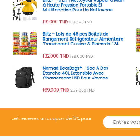
à Haute Pression Portable Et
Multifonction Pour Un Nettoyage
Écologique
119.000
TND
169.000
TND
Blitz - Lots de 48 pcs Boîtes de
Rangement Réfrigérateur Alimentaire
Transparent Cuisine & Placards (24
Boîtes + 24 Couvercles)
132.000
TND
199.000
TND
Nomad BearBags® – Sac À Dos
Étanche 40L Extensible Avec
Chargement USB Pour Voyage
Professionnel
169.000
TND
259.000
TND
E
...et recevez un coupon de 5% pour
m
a
i