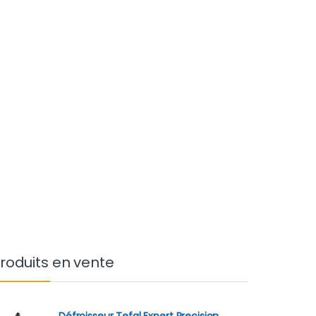
roduits en vente
Défroisseur Tefal Expert Precision