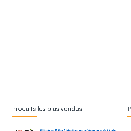
Produits les plus vendus
P
Blitz® - 9 En 1 Nettoyeur Vapeur à Main