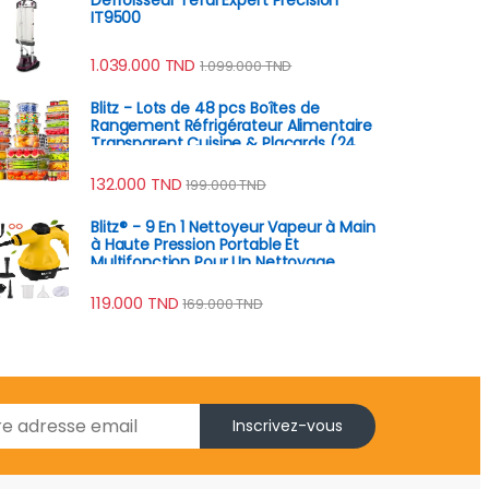
IT9500
1.039.000
TND
1.099.000
TND
Blitz - Lots de 48 pcs Boîtes de
Rangement Réfrigérateur Alimentaire
Transparent Cuisine & Placards (24
Boîtes + 24 Couvercles)
132.000
TND
199.000
TND
Blitz® - 9 En 1 Nettoyeur Vapeur à Main
à Haute Pression Portable Et
Multifonction Pour Un Nettoyage
Écologique
119.000
TND
169.000
TND
Inscrivez-vous