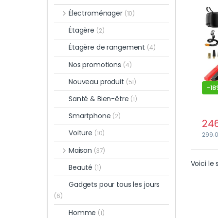
char
Électroménager
(10)
pour
et di
Étagère
(2)
Étagère de rangement
(4)
Nos promotions
(4)
Nouveau produit
(51)
-
18
Santé & Bien-être
(1)
Smartphone
(2)
24
Voiture
(10)
299.
Maison
(37)
Voici le 
Beauté
(1)
Gadgets pour tous les jours
(6)
Homme
(1)