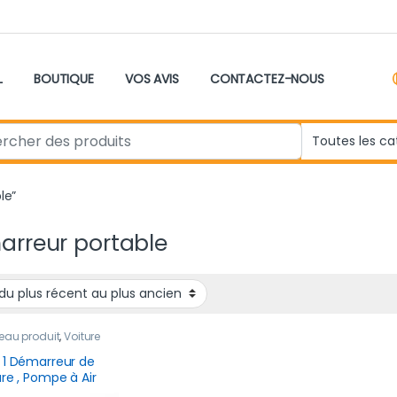
L
BOUTIQUE
VOS AVIS
CONTACTEZ-NOUS
r:
le”
rreur portable
eau produit
,
Voiture
 1 Démarreur de
ure , Pompe à Air
e 2000 A 12 V et