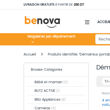
Skip to navigation
Skip to content
LIVRAISON GRATUITE
À PARTIR DE
250 DT
ACCEUI
Search fo
Magasiner par département
Accueil
Produits identifiés “Démarreur portab
Déma
Browse Categories
Bébé et maman
(0)
BLITZ ACTIVE
(1)
Nouv
Blitz Appliances
(8)
4 en
voit
Cameras
(0)
Boît