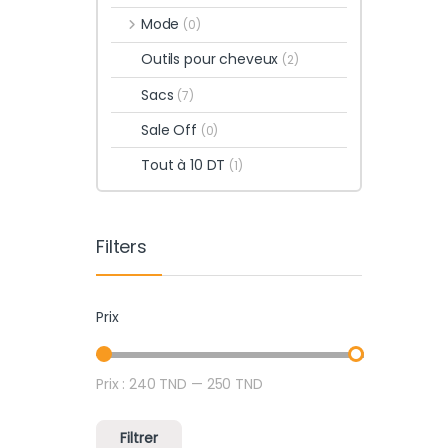
Mode
(0)
Outils pour cheveux
(2)
Sacs
(7)
Sale Off
(0)
Tout à 10 DT
(1)
Filters
Prix
Prix :
240 TND
—
250 TND
Prix min
Prix max
Filtrer