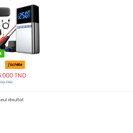
geur portable LED
 moteurs essence
esel
%
j'achète
6.000
TND
000
TND
seul résultat