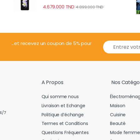
4.679.000
TND
4.899.000
TND
E
...et recevez un coupon de 5% pour
m
a
i
l
*
A Propos
Nos Catégo
Qui somme nous
Électroménag
Livraison et Echange
Maison
4/7
Politique d’échange
Cuisine
Termes et Conditions
Beauté
Questions Fréquentes
Mode femme