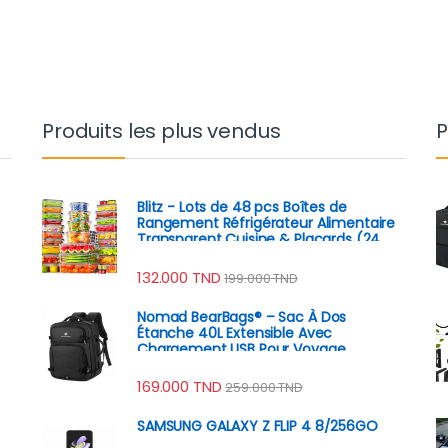
Produits les plus vendus
P
Blitz - Lots de 48 pcs Boîtes de
Rangement Réfrigérateur Alimentaire
Transparent Cuisine & Placards (24
Boîtes + 24 Couvercles)
132.000
TND
199.000
TND
Nomad BearBags® – Sac À Dos
Étanche 40L Extensible Avec
Chargement USB Pour Voyage
Professionnel
169.000
TND
259.000
TND
SAMSUNG GALAXY Z FLIP 4 8/256GO