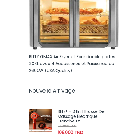
BLITZ GMAX Air Fryer et Four double portes
XXXL avec 4 Accessoires et Puissance de
2600W (USA Quality)
Nouvelle Arrivage
Blitz® - 3 En 1 Brosse De
Massage Électrique
Étanche Et
Rechargeable Pour
129.990
TND
Relaxation Et Croissance
109.000
TND