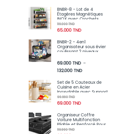
Des Cheveux
BNBR-8 - Lot de 4
Étagères Magnétiques
INOX avec Crochets
Rangement Pratique
119.000
TND
Cuisine Salle de Bain
65.000
TND
Réfrigérateur
BNBR-2 - 4en1
Organisateur sous évier
coulissant 2 niveaux
robuste INOX cuisine
salle de bain (2 pcs)
69.000
TND
–
Plage de prix : 69.000 TN
132.000
TND
Set de 5 Couteaux de
Cuisine en Acier
Inoxydable avec Support
| Lames Anti-Rouille
99.990
TND
Ultra-Tranchantes
69.000
TND
Organiseur Coffre
Voiture Multifonction
Pliable et Renforcé Pour
Rangement Robuste
119.990
TND
Avec Poignées & Poches