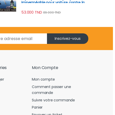
imperméable pour voiture contre la
rouille, rayures
53.000
TND
89.000
TND
Inscrivez-vous
ries
Mon Compte
er
Mon compte
Comment passer une
commande
Suivre votre commande
Panier
Envoyer un ticket