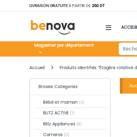
Skip to navigation
Skip to content
LIVRAISON GRATUITE
À PARTIR DE
250 DT
ACCEUI
Search fo
Magasiner par département
Accueil
Produits identifiés “Étagère rotative 
Auc
Browse Categories
Bébé et maman
(0)
BLITZ ACTIVE
(1)
Blitz Appliances
(8)
Cameras
(0)