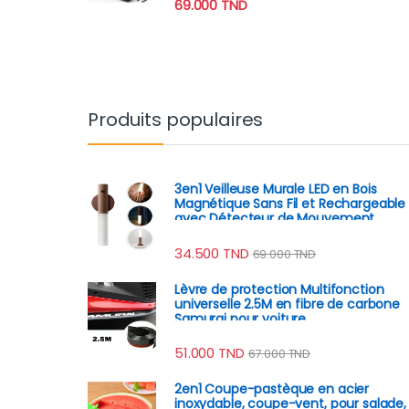
69.000
TND
Produits populaires
3en1 Veilleuse Murale LED en Bois
Magnétique Sans Fil et Rechargeable
avec Détecteur de Mouvement
34.500
TND
69.000
TND
Lèvre de protection Multifonction
universelle 2.5M en fibre de carbone
Samurai pour voiture
51.000
TND
67.000
TND
2en1 Coupe-pastèque en acier
inoxydable, coupe-vent, pour salade,