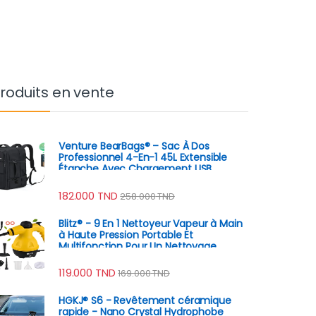
roduits en vente
Venture BearBags® – Sac À Dos
Professionnel 4-En-1 45L Extensible
Étanche Avec Chargement USB
182.000
TND
258.000
TND
Blitz® - 9 En 1 Nettoyeur Vapeur à Main
à Haute Pression Portable Et
Multifonction Pour Un Nettoyage
Écologique
119.000
TND
169.000
TND
HGKJ® S6 - Revêtement céramique
rapide - Nano Crystal Hydrophobe