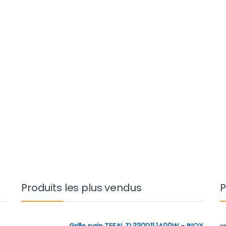
Produits les plus vendus
P
Grille pain TEFAL TL330D11 1400W - INOX