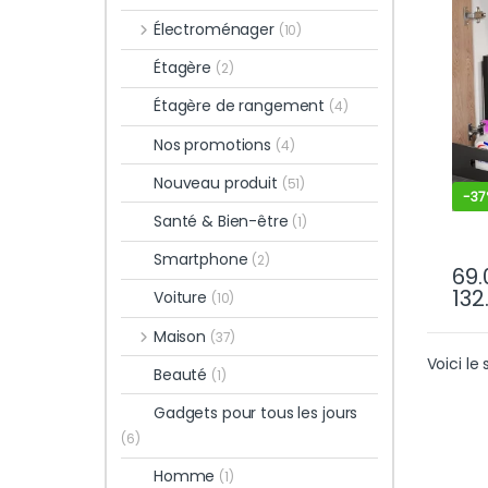
robu
Électroménager
(10)
sall
Étagère
(2)
Étagère de rangement
(4)
Nos promotions
(4)
Nouveau produit
(51)
-
37
Santé & Bien-être
(1)
Smartphone
(2)
69.
132
Voiture
(10)
Maison
(37)
Voici le 
Beauté
(1)
Gadgets pour tous les jours
(6)
Homme
(1)