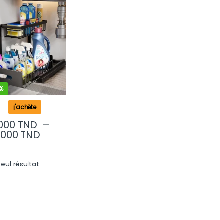
ste INOX cuisine
e de bain (2 pcs)
%
j'achète
000
TND
–
Plage de prix : 69.000 TND à 132.000 
.000
TND
Ce produit a plusieurs variations. Les options peuvent être
seul résultat