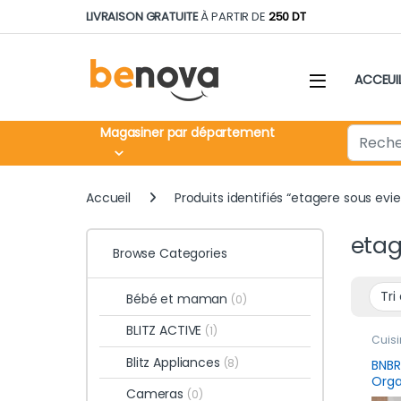
Skip to navigation
Skip to content
LIVRAISON GRATUITE
À PARTIR DE
250 DT
ACCEUI
Search fo
Magasiner par département
Accueil
Produits identifiés “etagere sous evie
etag
Browse Categories
Bébé et maman
(0)
BLITZ ACTIVE
(1)
Cuisi
rang
Blitz Appliances
produ
(8)
BNBR
Cons
Orga
Cameras
(0)
coul