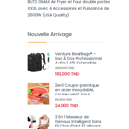
BLITZ GMAX Air Fryer et Four double portes
XXXL avec 4 Accessoires et Puissance de
2600W (USA Quality)
Nouvelle Arrivage
Venture BearBags® –
Sac À Dos Professionnel
4-En-1 45L Extensible
Étanche Avec
258.000
TND
Chargement USB
182.000
TND
2en1 Coupe-pastèque
en acier inoxydable,
coupe-vent, pour
salade, fruits
39.000
TND
24.000
TND
3 En 1 Masseur de
Genoux Intelligent Sans
Fil Chauffant Et Vibrant