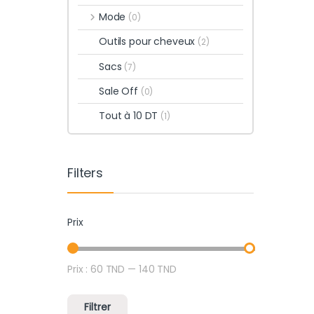
Mode
(0)
Outils pour cheveux
(2)
Sacs
(7)
Sale Off
(0)
Tout à 10 DT
(1)
Filters
Prix
Prix :
60 TND
—
140 TND
Prix min
Prix max
Filtrer