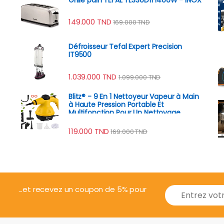
149.000
TND
169.000
TND
Défroisseur Tefal Expert Precision
IT9500
1.039.000
TND
1.099.000
TND
Blitz® - 9 En 1 Nettoyeur Vapeur à Main
à Haute Pression Portable Et
Multifonction Pour Un Nettoyage
Écologique
119.000
TND
169.000
TND
E
...et recevez un coupon de 5% pour
m
a
i