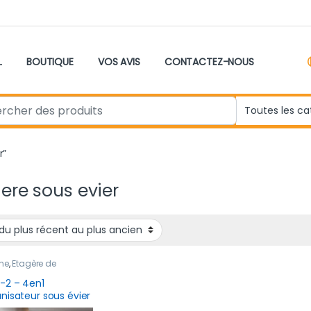
L
BOUTIQUE
VOS AVIS
CONTACTEZ-NOUS
r:
r”
ere sous evier
ne
,
Étagère de
ement
,
Nouveau
it
,
Rangement &
-2 – 4en1
ervation
nisateur sous évier
issant 2 niveaux