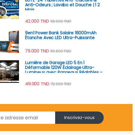
Anti-Odeurs ; Lavabo et Douche | 1 2
Mois
42.000
TND
59.000
TND
9en1 Power Bank Solaire 16000mAh
Étanche Avec LED Ultra-Puissante
79.000
TND
110.600
TND
Lumière de Garage LED 5 En 1
Déformable 120W Éclairage Ultra-
Lumineux avec Panneaux Réglables –
E27 6500K
49.000
TND
72.000
TND
Inscrivez-vous