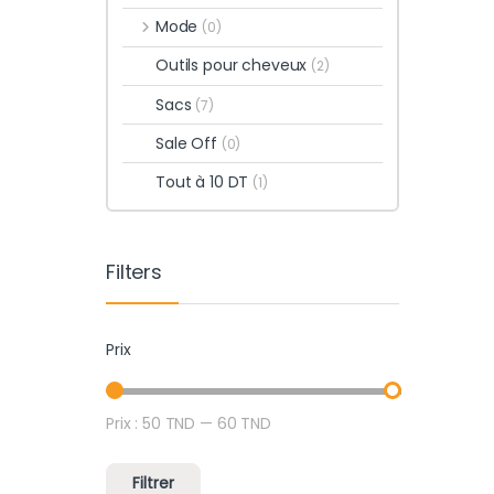
Mode
(0)
Outils pour cheveux
(2)
Sacs
(7)
Sale Off
(0)
Tout à 10 DT
(1)
Filters
Prix
Prix :
50 TND
—
60 TND
Prix min
Prix max
Filtrer