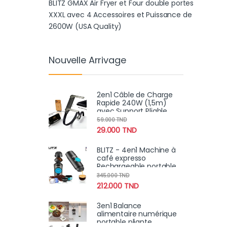
BLITZ GMAX Air Fryer et Four double portes
XXXL avec 4 Accessoires et Puissance de
2600W (USA Quality)
Nouvelle Arrivage
2en1 Câble de Charge
Rapide 240W (1,5m)
avec Support Pliable
Intégré – Cordon
59.000
TND
Robuste pour
29.000
TND
Smartphones et
Tablettes
BLITZ - 4en1 Machine à
café expresso
Rechargeable portable
sans fil, chauffante
345.000
TND
avec bac à
212.000
TND
poudre/capsule
brassage automatique,
3en1 Balance
batterie 8h
alimentaire numérique
portable pliante