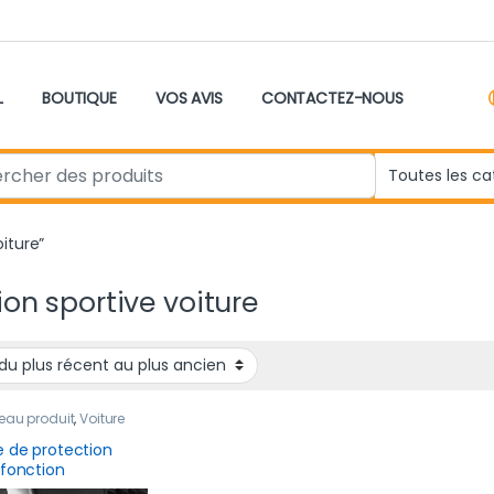
L
BOUTIQUE
VOS AVIS
CONTACTEZ-NOUS
r:
oiture”
tion sportive voiture
eau produit
,
Voiture
e de protection
ifonction
erselle 2.5M en fibre