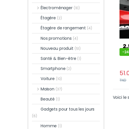
de c
Électroménager
(10)
pour
Étagère
(2)
Étagère de rangement
(4)
Nos promotions
(4)
Nouveau produit
(51)
-
2
Santé & Bien-être
(1)
Smartphone
(2)
51.
Voiture
(10)
TND
Maison
(37)
Voici le 
Beauté
(1)
Gadgets pour tous les jours
(6)
Homme
(1)