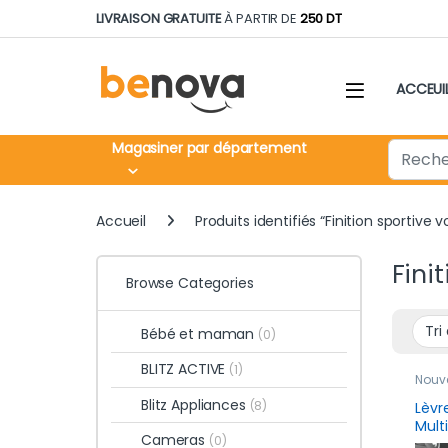
Skip to navigation
Skip to content
LIVRAISON GRATUITE
À PARTIR DE
250 DT
ACCEUI
Search fo
Magasiner par département
Accueil
Produits identifiés “Finition sportive v
Fini
Browse Categories
Bébé et maman
(0)
BLITZ ACTIVE
(1)
Nouv
Blitz Appliances
(8)
Lèvr
Mult
Cameras
(0)
univ