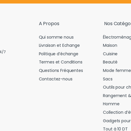
i
l
*
A Propos
Nos Catégo
Qui somme nous
Électroménag
Livraison et Echange
Maison
4/7
Politique d’échange
Cuisine
Termes et Conditions
Beauté
Questions Fréquentes
Mode femme
Contactez-nous
Sacs
Outils pour c
Rangement &
Homme
Collection d’é
Gadgets pour 
Tout à 10 DT