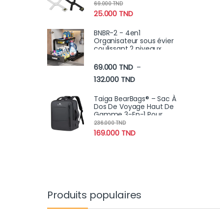
compacte, très précise
69.000
TND
avec écran LCD 5Kg
25.000
TND
BNBR-2 - 4en1
Organisateur sous évier
coulissant 2 niveaux
robuste INOX cuisine
salle de bain (2 pcs)
69.000
TND
–
Plage de prix : 69.000 TN
132.000
TND
Taiga BearBags® – Sac À
Dos De Voyage Haut De
Gamme 3-En-1 Pour
Ordinateur Portable Pour
236.000
TND
Hommes Et Femmes
169.000
TND
Produits populaires