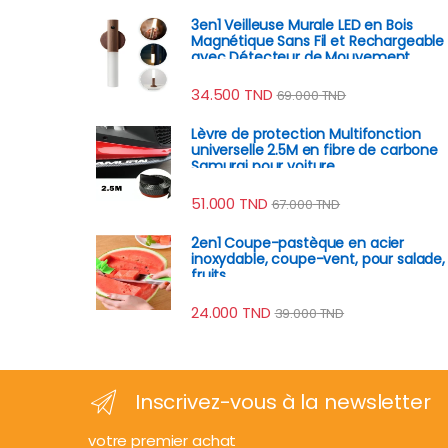
3en1 Veilleuse Murale LED en Bois
Magnétique Sans Fil et Rechargeable
avec Détecteur de Mouvement
34.500
TND
69.000
TND
Lèvre de protection Multifonction
universelle 2.5M en fibre de carbone
Samurai pour voiture
51.000
TND
67.000
TND
2en1 Coupe-pastèque en acier
inoxydable, coupe-vent, pour salade,
fruits
24.000
TND
39.000
TND
Inscrivez-vous à la newsletter
votre premier achat