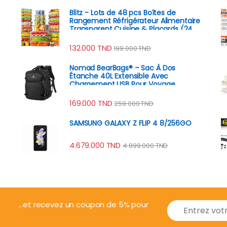
Blitz - Lots de 48 pcs Boîtes de
Rangement Réfrigérateur Alimentaire
Transparent Cuisine & Placards (24
Boîtes + 24 Couvercles)
132.000
TND
199.000
TND
Nomad BearBags® – Sac À Dos
Étanche 40L Extensible Avec
Chargement USB Pour Voyage
Professionnel
169.000
TND
259.000
TND
SAMSUNG GALAXY Z FLIP 4 8/256GO
4.679.000
TND
4.899.000
TND
E
...et recevez un coupon de 5% pour
m
a