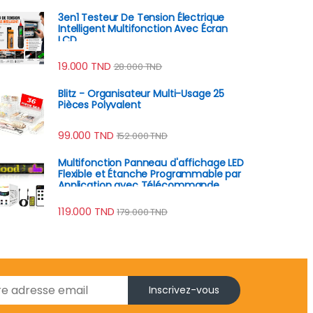
3en1 Testeur De Tension Électrique
Intelligent Multifonction Avec Écran
LCD
19.000
TND
28.000
TND
Blitz - Organisateur Multi-Usage 25
Pièces Polyvalent
99.000
TND
152.000
TND
Multifonction Panneau d'affichage LED
Flexible et Étanche Programmable par
Application avec Télécommande
119.000
TND
179.000
TND
Inscrivez-vous