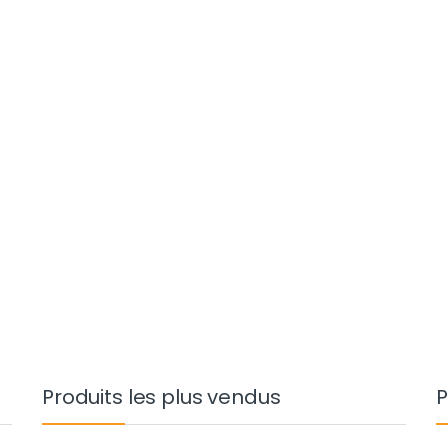
D à 132.000 TND
Produits les plus vendus
P