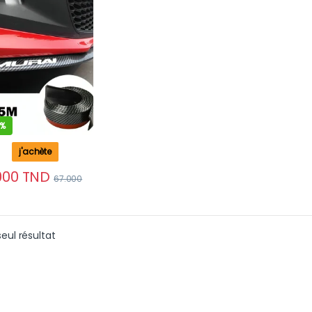
arbone Samurai
 voiture
4%
j'achète
000
TND
67.000
seul résultat