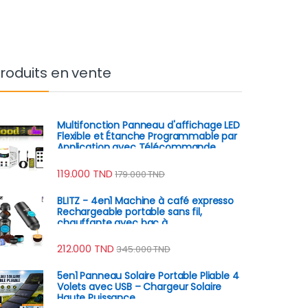
roduits en vente
Multifonction Panneau d'affichage LED
Flexible et Étanche Programmable par
Application avec Télécommande
119.000
TND
179.000
TND
BLITZ - 4en1 Machine à café expresso
Rechargeable portable sans fil,
chauffante avec bac à
poudre/capsule brassage
automatique, batterie 8h
212.000
TND
345.000
TND
5en1 Panneau Solaire Portable Pliable 4
Volets avec USB – Chargeur Solaire
Haute Puissance