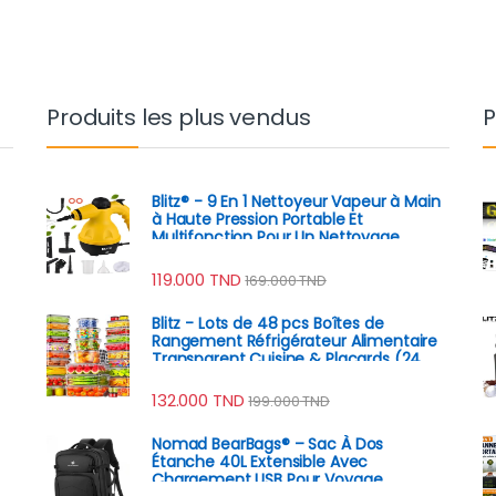
Produits les plus vendus
P
Blitz® - 9 En 1 Nettoyeur Vapeur à Main
à Haute Pression Portable Et
Multifonction Pour Un Nettoyage
Écologique
119.000
TND
169.000
TND
Blitz - Lots de 48 pcs Boîtes de
Rangement Réfrigérateur Alimentaire
Transparent Cuisine & Placards (24
Boîtes + 24 Couvercles)
132.000
TND
199.000
TND
Nomad BearBags® – Sac À Dos
Étanche 40L Extensible Avec
Chargement USB Pour Voyage