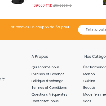
Professionnel
169.000
TND
259.000
TND
E
...et recevez un coupon de 5% pour
m
a
i
l
*
A Propos
Nos Catégo
Qui somme nous
Électroménag
Livraison et Echange
Maison
4/7
Politique d’échange
Cuisine
Termes et Conditions
Beauté
Questions Fréquentes
Mode femme
Contactez-nous
Sacs