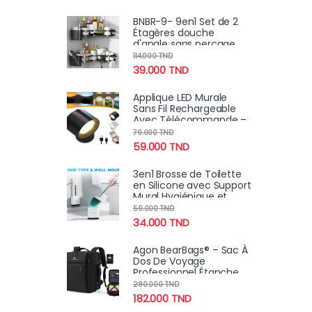
BNBR-9- 9en1 Set de 2
Étagères douche
d'angle sans perçage
INOX rangement salle
114.000
TND
de bain
39.000
TND
Applique LED Murale
Sans Fil Rechargeable
Avec Télécommande –
Éclairage Tactile &
79.000
TND
Pivotant 360°
59.000
TND
3en1 Brosse de Toilette
en Silicone avec Support
Mural Hygiénique et
Moderne
59.000
TND
34.000
TND
Agon BearBags® – Sac À
Dos De Voyage
Professionnel Étanche
Avec Chargement USB
280.000
TND
182.000
TND