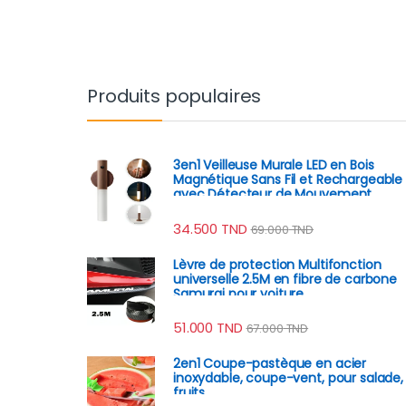
Produits populaires
3en1 Veilleuse Murale LED en Bois
Magnétique Sans Fil et Rechargeable
avec Détecteur de Mouvement
34.500
TND
69.000
TND
Lèvre de protection Multifonction
universelle 2.5M en fibre de carbone
Samurai pour voiture
51.000
TND
67.000
TND
2en1 Coupe-pastèque en acier
inoxydable, coupe-vent, pour salade,
fruits