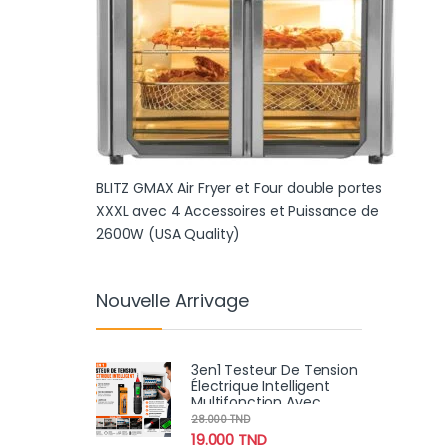
BLITZ GMAX Air Fryer et Four double portes
XXXL avec 4 Accessoires et Puissance de
2600W (USA Quality)
Nouvelle Arrivage
3en1 Testeur De Tension
Électrique Intelligent
Multifonction Avec
Écran LCD
28.000
TND
19.000
TND