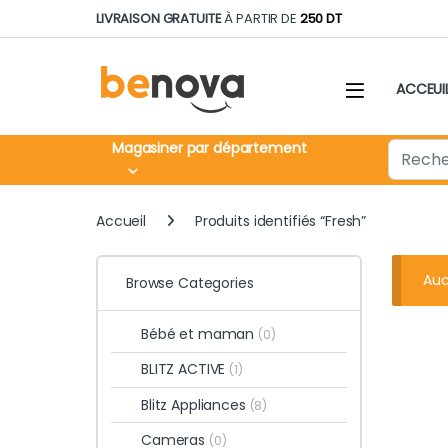
Skip to navigation
Skip to content
LIVRAISON GRATUITE
À PARTIR DE
250 DT
ACCEUI
Search fo
Magasiner par département
Accueil
Produits identifiés “Fresh”
Auc
Browse Categories
Bébé et maman
(0)
BLITZ ACTIVE
(1)
Blitz Appliances
(8)
Cameras
(0)