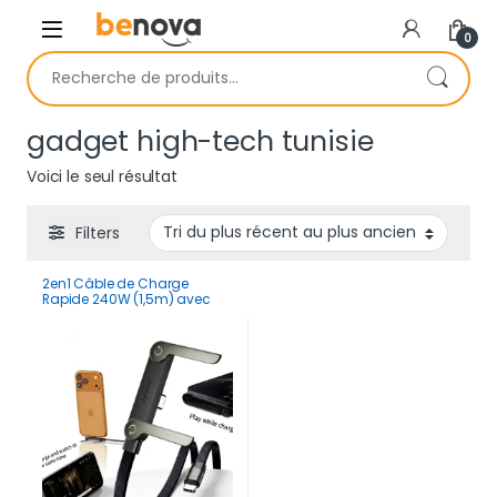
Skip to navigation
Skip to content
0
Recherche pour :
gadget high-tech tunisie
Voici le seul résultat
Filters
2en1 Câble de Charge
Rapide 240W (1,5m) avec
Support Pliable Intégré –
Cordon Robuste pour
Smartphones et Tablettes