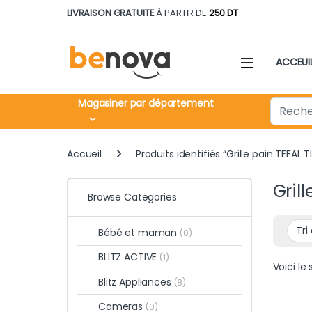
Skip to navigation
Skip to content
LIVRAISON GRATUITE
À PARTIR DE
250 DT
ACCEUI
Search fo
Magasiner par département
Accueil
Produits identifiés “Grille pain TEFAL T
Gril
Browse Categories
Bébé et maman
(0)
BLITZ ACTIVE
(1)
Voici le 
Blitz Appliances
(8)
Cameras
(0)