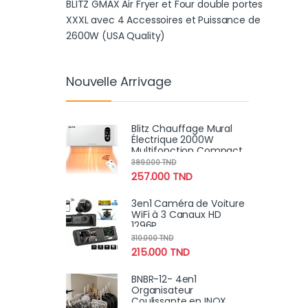
BLITZ GMAX Air Fryer et Four double portes
XXXL avec 4 Accessoires et Puissance de
2600W (USA Quality)
Nouvelle Arrivage
Blitz Chauffage Mural
Électrique 2000W
Multifonction Compact
et Étanche pour Salle de
389.000
TND
Bain et Maison
257.000
TND
3en1 Caméra de Voiture
WiFi à 3 Canaux HD
1296P
Avant/Arrière/Intérieur
310.000
TND
Avec Vision Nocturne IR
215.000
TND
BNBR-12- 4en1
Organisateur
Coulissante en INOX