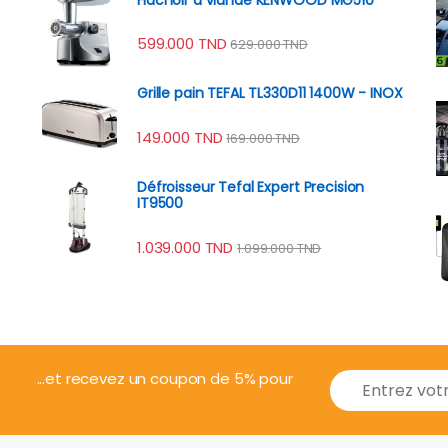
599.000
TND
629.000
TND
Grille pain TEFAL TL330D11 1400W - INOX
149.000
TND
169.000
TND
Défroisseur Tefal Expert Precision
IT9500
1.039.000
TND
1.099.000
TND
E
...et recevez un coupon de 5% pour
m
a
i