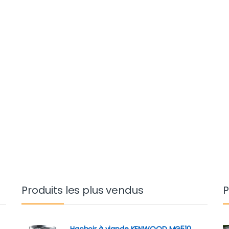
Produits les plus vendus
P
Hachoir à viande KENWOOD MG510