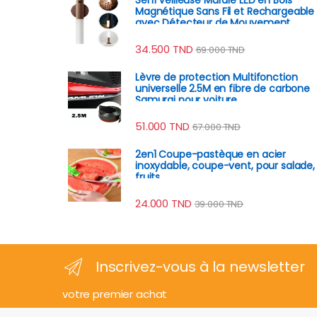
Magnétique Sans Fil et Rechargeable
avec Détecteur de Mouvement
34.500
TND
69.000
TND
Lèvre de protection Multifonction
universelle 2.5M en fibre de carbone
Samurai pour voiture
51.000
TND
67.000
TND
2en1 Coupe-pastèque en acier
inoxydable, coupe-vent, pour salade,
fruits
24.000
TND
39.000
TND
Inscrivez-vous à la newsletter
votre premier achat