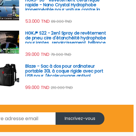
rapide - Nano Crystal Hydrophobe
imperméable pour voiture contre la
rouille, rayures
53.000
TND
89.000
TND
HGKJ® S22 - 2en1 Spray de revêtement
de pneu cire d'étanchéité hydrophobe
pour jantes , renoircissement, brillance,
remplissage
39.000
TND
79.000
TND
Blaze - Sac à dos pour ordinateur
portable 30L à coque rigide avec port
USB pour, l'école,voyage antivol
99.000
TND
210.000
TND
Inscrivez-vous