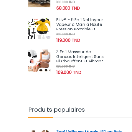
avec 8 séparateurs
100.000
TND
réglables
68.000
TND
Blitz® - 9 En 1 Nettoyeur
Vapeur à Main à Haute
Pression Portable Et
Multifonction Pour Un
169.000
TND
Nettoyage Écologique
119.000
TND
3 En 1 Masseur de
Genoux Intelligent Sans
Fil Chauffant Et Vibrant
pour Douleurs
125.000
TND
Articulaires Avec 9
109.000
TND
Modes De Massage
Produits populaires
3en1 Veilleuse Murale LED en Bois