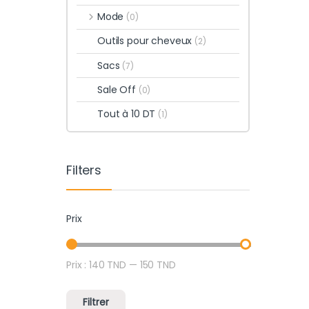
Mode
(0)
Outils pour cheveux
(2)
Sacs
(7)
Sale Off
(0)
Tout à 10 DT
(1)
Filters
Prix
Prix :
140 TND
—
150 TND
Prix min
Prix max
Filtrer