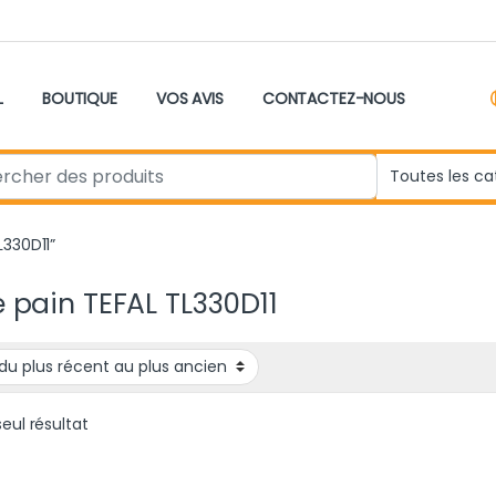
L
BOUTIQUE
VOS AVIS
CONTACTEZ-NOUS
r:
L330D11”
le pain TEFAL TL330D11
seul résultat