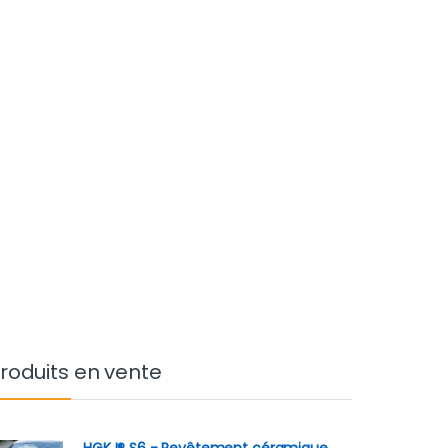
roduits en vente
HGKJ® S6 - Revêtement céramique