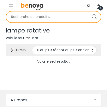
Skip to navigation
Skip to content
0
Recherche pour :
lampe rotative
Voici le seul résultat
Filters
Voici le seul résultat
A Propos