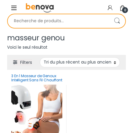
Skip to navigation
Skip to content
0
Recherche pour :
masseur genou
Voici le seul résultat
Filters
3 En 1 Masseur de Genoux
Intelligent Sans Fil Chauffant
Et Vibrant pour Douleurs
Articulaires Avec 9 Modes De
Massage