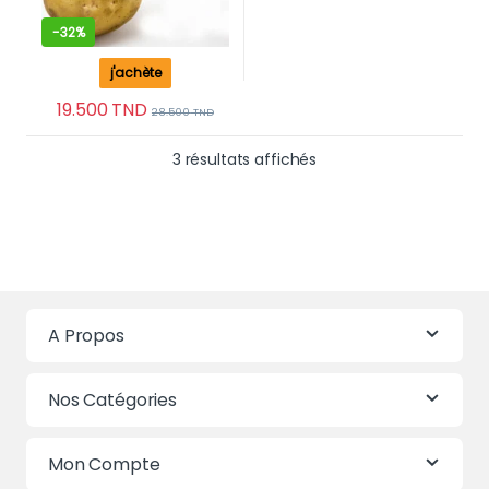
-
32%
j'achète
19.500
TND
28.500
TND
Trié du plus récent au 
3 résultats affichés
A Propos
Nos Catégories
Mon Compte