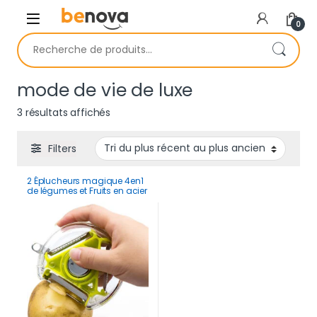
Skip to navigation
Skip to content
0
Recherche pour :
mode de vie de luxe
Trié du plus récent au plus ancien
3 résultats affichés
Filters
2 Éplucheurs magique 4en1
de légumes et Fruits en acier
inoxydable