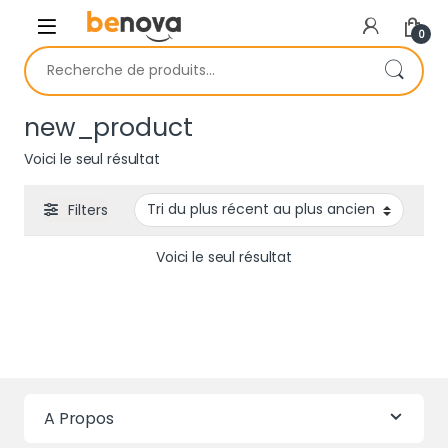
Skip to navigation
Skip to content
0
Recherche pour :
new_product
Voici le seul résultat
Filters
Voici le seul résultat
A Propos