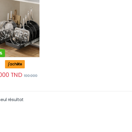
 8 séparateurs
ables
%
j'achète
000
TND
100.000
Ce produit a plusieurs variations. Les options peuvent être
seul résultat