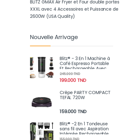
BLITZ GMAX Air Fryer et Four double portes
XXXL avec 4 Accessoires et Puissance de
2600W (USA Quality)
Nouvelle Arrivage
Blitz® - 3 En 1 Machine à
Café Espresso Portable
Et Rechargeable Avec
Chauffage Intégré
245.000
TND
199.000
TND
Crêpe PARTY COMPACT
TEFAL 720W
159.000
TND
Blitz® -2 En 1 Tondeuse
sans fil avec Aspiration
Intégrée Rechargeable
et Étanche Pour Un
155.000
TND