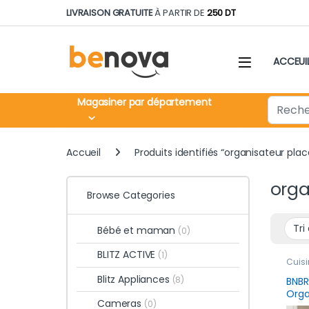
Skip to navigation
Skip to content
LIVRAISON GRATUITE
À PARTIR DE
250 DT
ACCEUI
Search fo
Magasiner par département
Accueil
Produits identifiés “organisateur plac
orga
Browse Categories
Bébé et maman
(0)
BLITZ ACTIVE
(1)
Cuisi
rang
Blitz Appliances
produ
(8)
BNBR
Cons
Orga
Cameras
(0)
Coul