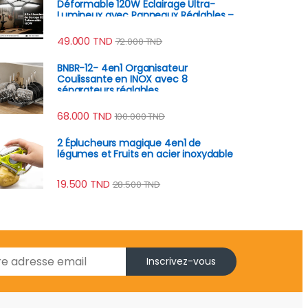
Déformable 120W Éclairage Ultra-
Lumineux avec Panneaux Réglables –
E27 6500K
49.000
TND
72.000
TND
BNBR-12- 4en1 Organisateur
Coulissante en INOX avec 8
séparateurs réglables
68.000
TND
100.000
TND
2 Éplucheurs magique 4en1 de
légumes et Fruits en acier inoxydable
19.500
TND
28.500
TND
Inscrivez-vous