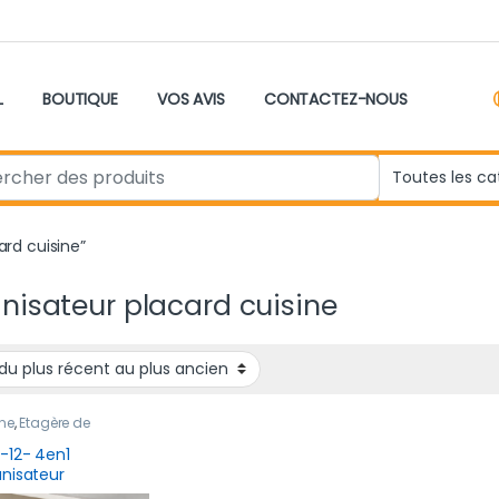
L
BOUTIQUE
VOS AVIS
CONTACTEZ-NOUS
r:
ard cuisine”
nisateur placard cuisine
ne
,
Étagère de
ement
,
Nouveau
it
,
Rangement &
-12- 4en1
ervation
nisateur
issante en INOX