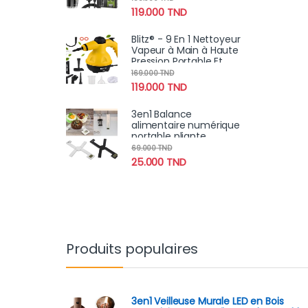
Rasage Propre et Précis
119.000
TND
Blitz® - 9 En 1 Nettoyeur
Vapeur à Main à Haute
Pression Portable Et
Multifonction Pour Un
169.000
TND
Nettoyage Écologique
119.000
TND
3en1 Balance
alimentaire numérique
portable pliante
compacte, très précise
69.000
TND
avec écran LCD 5Kg
25.000
TND
Produits populaires
3en1 Veilleuse Murale LED en Bois