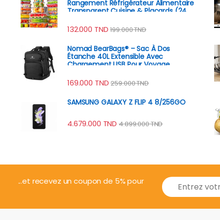
Rangement Réfrigérateur Alimentaire
Transparent Cuisine & Placards (24
Boîtes + 24 Couvercles)
132.000
TND
199.000
TND
Nomad BearBags® – Sac À Dos
Étanche 40L Extensible Avec
Chargement USB Pour Voyage
Professionnel
169.000
TND
259.000
TND
SAMSUNG GALAXY Z FLIP 4 8/256GO
4.679.000
TND
4.899.000
TND
E
...et recevez un coupon de 5% pour
m
a
i