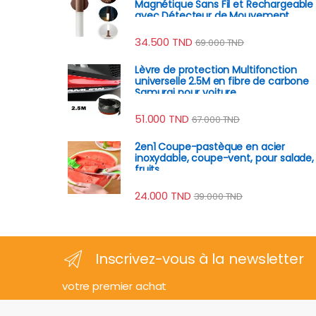
Magnétique Sans Fil et Rechargeable
avec Détecteur de Mouvement
34.500
TND
69.000
TND
Lèvre de protection Multifonction
universelle 2.5M en fibre de carbone
Samurai pour voiture
51.000
TND
67.000
TND
2en1 Coupe-pastèque en acier
inoxydable, coupe-vent, pour salade,
fruits
24.000
TND
39.000
TND
Inscrivez-vous à la newsletter
votre premier achat