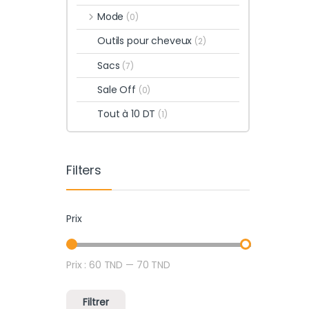
Mode
(0)
Outils pour cheveux
(2)
Sacs
(7)
Sale Off
(0)
Tout à 10 DT
(1)
Filters
Prix
Prix :
60 TND
—
70 TND
Prix min
Prix max
Filtrer