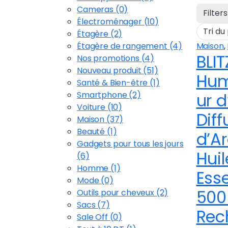
Cameras
(0)
Filters
Électroménager
(10)
Étagère
(2)
Étagère de rangement
(4)
Maison
,
BLIT
Nos promotions
(4)
Nouveau produit
(51)
Hum
Santé & Bien-être
(1)
Smartphone
(2)
ur d
Voiture
(10)
Diff
Maison
(37)
Beauté
(1)
d’A
Gadgets pour tous les jours
Huil
(6)
Homme
(1)
Esse
Mode
(0)
500
Outils pour cheveux
(2)
Sacs
(7)
Rec
Sale Off
(0)