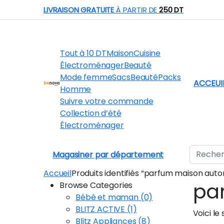
Skip to navigation
Skip to content
LIVRAISON GRATUITE
À PARTIR DE
250 DT
Tout à 10 DT
Maison
Cuisine
Électroménager
Beauté
Mode femme
Sacs
Beauté
Packs
ACCEUI
Homme
Suivre votre commande
Collection d’été
Électroménager
Search fo
Magasiner par département
Accueil
Produits identifiés “parfum maison aut
pa
Browse Categories
Bébé et maman
(0)
BLITZ ACTIVE
(1)
Voici le 
Blitz Appliances
(8)