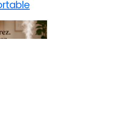
ortable
Nouveau produit
Z-
idificate
’Air Et