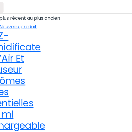
Nouveau produit
Z-
idificate
’Air Et
useur
rômes
es
ntielles
 ml
hargeable