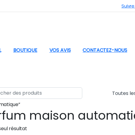
Suivr
L
BOUTIQUE
VOS AVIS
CONTACTEZ-NOUS
r:
omatique”
rfum maison automat
seul résultat