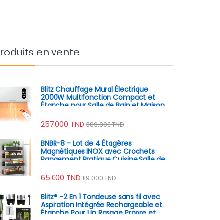
roduits en vente
Blitz Chauffage Mural Électrique
2000W Multifonction Compact et
Étanche pour Salle de Bain et Maison
257.000
TND
389.000
TND
BNBR-8 - Lot de 4 Étagères
Magnétiques INOX avec Crochets
Rangement Pratique Cuisine Salle de
Bain Réfrigérateur
65.000
TND
119.000
TND
Blitz® -2 En 1 Tondeuse sans fil avec
Aspiration Intégrée Rechargeable et
Étanche Pour Un Rasage Propre et