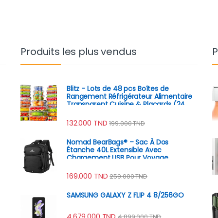
Produits les plus vendus
P
Blitz - Lots de 48 pcs Boîtes de
Rangement Réfrigérateur Alimentaire
Transparent Cuisine & Placards (24
Boîtes + 24 Couvercles)
132.000
TND
199.000
TND
Nomad BearBags® – Sac À Dos
Étanche 40L Extensible Avec
Chargement USB Pour Voyage
Professionnel
169.000
TND
259.000
TND
SAMSUNG GALAXY Z FLIP 4 8/256GO
4.679.000
TND
4.899.000
TND