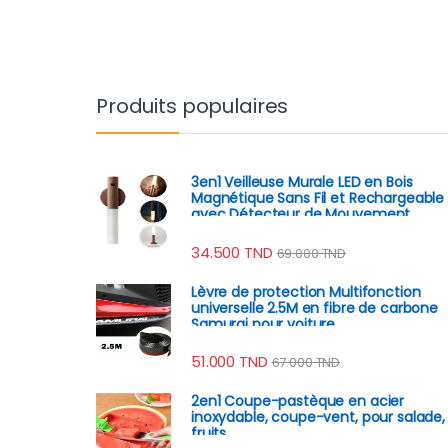
Produits populaires
3en1 Veilleuse Murale LED en Bois
Magnétique Sans Fil et Rechargeable
avec Détecteur de Mouvement
34.500
TND
69.000
TND
Lèvre de protection Multifonction
universelle 2.5M en fibre de carbone
Samurai pour voiture
51.000
TND
67.000
TND
2en1 Coupe-pastèque en acier
inoxydable, coupe-vent, pour salade,
fruits