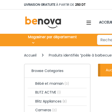
Skip to navigation
Skip to content
LIVRAISON GRATUITE
À PARTIR DE
250 DT
ACCEUI
Search fo
Magasiner par département
Accueil
Produits identifiés “poêle à barbecue
Auc
Browse Categories
Bébé et maman
(0)
BLITZ ACTIVE
(1)
Blitz Appliances
(8)
Cameras
(0)