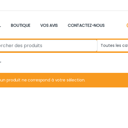
L
BOUTIQUE
VOS AVIS
CONTACTEZ-NOUS
r:
”
un produit ne correspond à votre sélection.