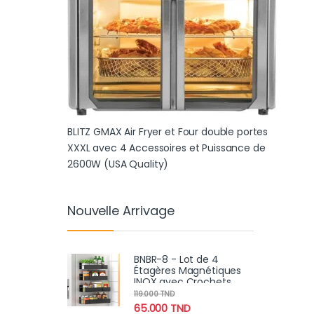
BLITZ GMAX Air Fryer et Four double portes
XXXL avec 4 Accessoires et Puissance de
2600W (USA Quality)
Nouvelle Arrivage
BNBR-8 - Lot de 4
Étagères Magnétiques
INOX avec Crochets
Rangement Pratique
119.000
TND
Cuisine Salle de Bain
65.000
TND