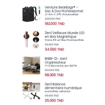
Réfrigérateur
Venture BearBags® –
Sac À Dos Professionnel
4-En-1 45L Extensible
Étanche Avec
258.000
TND
Chargement USB
182.000
TND
3en1 Veilleuse Murale LED
en Bois Magnétique
Sans Fil et Rechargeable
avec Détecteur de
69.000
TND
Mouvement
34.500
TND
BNBR-12- 4en1
Organisateur
Coulissante en INOX
avec 8 séparateurs
100.000
TND
réglables
68.000
TND
3en1 Balance
alimentaire numérique
portable pliante
compacte, très précise
69.000
TND
avec écran LCD 5Kg
25.000
TND