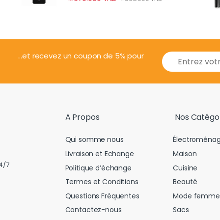
E
...et recevez un coupon de 5% pour
m
a
i
l
*
A Propos
Nos Catégo
Qui somme nous
Électroménag
Livraison et Echange
Maison
4/7
Politique d’échange
Cuisine
Termes et Conditions
Beauté
Questions Fréquentes
Mode femme
Contactez-nous
Sacs