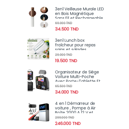
brillance, remplissage
3en1 Veilleuse Murale LED
en Bois Magnétique
Sans Fil et Rechargeable
avec Détecteur de
69.000
TND
Mouvement
34.500
TND
3en1 Lunch box
fraîcheur pour repas
sains et salades
croustillantes
29.000
TND
19.500
TND
Organisateur de Siège
Voiture Multi-Poche
Avec Porte-Tablette Et
Espaces de Stockage
65.500
TND
Multiples
34.000
TND
4 en 1 Démarreur de
voiture , Pompe à Air
Boîte 2000 A 12 V et
chargeur portable LED
299.000
TND
pour moteurs essence
246.000
TND
et diesel