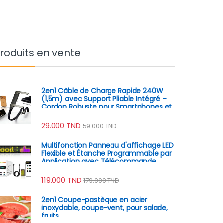
roduits en vente
2en1 Câble de Charge Rapide 240W
(1,5m) avec Support Pliable Intégré –
Cordon Robuste pour Smartphones et
Tablettes
29.000
TND
59.000
TND
Multifonction Panneau d'affichage LED
Flexible et Étanche Programmable par
Application avec Télécommande
119.000
TND
179.000
TND
2en1 Coupe-pastèque en acier
inoxydable, coupe-vent, pour salade,
fruits