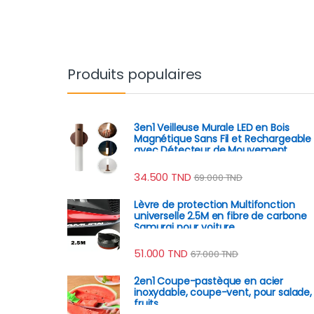
Produits populaires
3en1 Veilleuse Murale LED en Bois
Magnétique Sans Fil et Rechargeable
avec Détecteur de Mouvement
34.500
TND
69.000
TND
Lèvre de protection Multifonction
universelle 2.5M en fibre de carbone
Samurai pour voiture
51.000
TND
67.000
TND
2en1 Coupe-pastèque en acier
inoxydable, coupe-vent, pour salade,
fruits