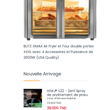
BLITZ GMAX Air Fryer et Four double portes
XXXL avec 4 Accessoires et Puissance de
2600W (USA Quality)
Nouvelle Arrivage
HGKJ® S22 - 2en1 Spray
de revêtement de pneu
cire d'étanchéité
hydrophobe pour jantes
79.000
TND
, renoircissement,
39.000
TND