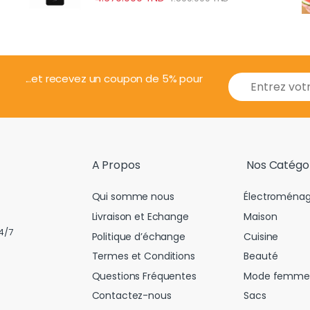
E
...et recevez un coupon de 5% pour
m
a
i
l
*
A Propos
Nos Catégo
Qui somme nous
Électroménag
Livraison et Echange
Maison
4/7
Politique d’échange
Cuisine
Termes et Conditions
Beauté
Questions Fréquentes
Mode femme
Contactez-nous
Sacs