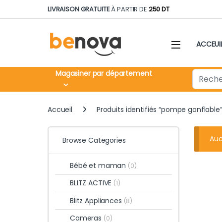
Skip to navigation
Skip to content
LIVRAISON GRATUITE
À PARTIR DE
250 DT
ACCEUI
Search fo
Magasiner par département
Accueil
Produits identifiés “pompe gonflable
Auc
Browse Categories
Bébé et maman
(0)
BLITZ ACTIVE
(1)
Blitz Appliances
(8)
Cameras
(0)