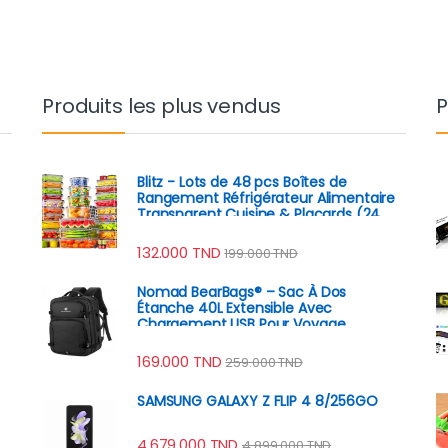
Produits les plus vendus
P
Blitz - Lots de 48 pcs Boîtes de
Rangement Réfrigérateur Alimentaire
Transparent Cuisine & Placards (24
Boîtes + 24 Couvercles)
132.000
TND
199.000
TND
Nomad BearBags® – Sac À Dos
Étanche 40L Extensible Avec
Chargement USB Pour Voyage
Professionnel
169.000
TND
259.000
TND
SAMSUNG GALAXY Z FLIP 4 8/256GO
4.679.000
TND
4.899.000
TND