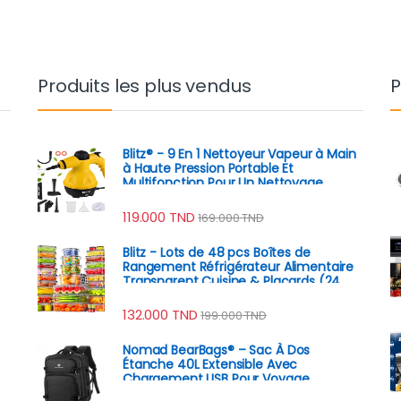
Produits les plus vendus
P
Blitz® - 9 En 1 Nettoyeur Vapeur à Main
à Haute Pression Portable Et
Multifonction Pour Un Nettoyage
Écologique
119.000
TND
169.000
TND
Blitz - Lots de 48 pcs Boîtes de
Rangement Réfrigérateur Alimentaire
Transparent Cuisine & Placards (24
Boîtes + 24 Couvercles)
132.000
TND
199.000
TND
Nomad BearBags® – Sac À Dos
Étanche 40L Extensible Avec
Chargement USB Pour Voyage
Professionnel