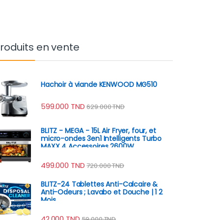
roduits en vente
Hachoir à viande KENWOOD MG510
599.000
TND
629.000
TND
BLITZ - MEGA - 15L Air Fryer, four, et
micro-ondes 3en1 Intelligents Turbo
MAXX 4 Accessoires 2600W
499.000
TND
720.000
TND
BLITZ-24 Tablettes Anti-Calcaire &
Anti-Odeurs ; Lavabo et Douche | 1 2
Mois
42.000
TND
59.000
TND