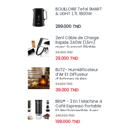
brillance, remplissage
BOUILLOIRE Tefal SMART
& LIGHT 1,7L 1800W
299.000
TND
2en1 Câble de Charge
Rapide 240W (1,5m)
avec Support Pliable
Intégré – Cordon
59.000
TND
Robuste pour
29.000
TND
Smartphones et
Tablettes
BLITZ- Humidificateur
d’Air Et Diffuseur
d’Arômes Huiles
Essentielles 500 ml
54.000
TND
Rechargeable &
39.000
TND
Portable
Blitz® - 3 En 1 Machine à
Café Espresso Portable
Et Rechargeable Avec
Chauffage Intégré
245.000
TND
199.000
TND