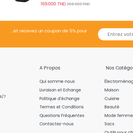
169.000
TND
259.000
TND
E
...et recevez un coupon de 5% pour
m
a
i
l
*
A Propos
Nos Catégo
Qui somme nous
Électroménag
Livraison et Echange
Maison
4/7
Politique d’échange
Cuisine
Termes et Conditions
Beauté
Questions Fréquentes
Mode femme
Contactez-nous
Sacs
Outils pour c