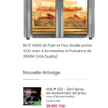
BLITZ GMAX Air Fryer et Four double portes
XXXL avec 4 Accessoires et Puissance de
2600W (USA Quality)
Nouvelle Arrivage
HGKJ® S22 - 2en1 Spray
de revêtement de pneu
cire d'étanchéité
hydrophobe pour jantes
79.000
TND
, renoircissement,
39.000
TND