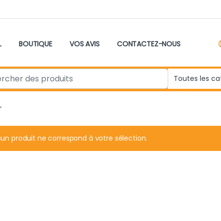
L
BOUTIQUE
VOS AVIS
CONTACTEZ-NOUS
r:
”
un produit ne correspond à votre sélection.