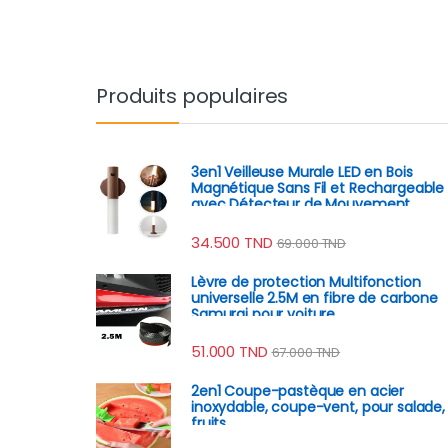
Produits populaires
3en1 Veilleuse Murale LED en Bois
Magnétique Sans Fil et Rechargeable
avec Détecteur de Mouvement
34.500
TND
69.000
TND
Lèvre de protection Multifonction
universelle 2.5M en fibre de carbone
Samurai pour voiture
51.000
TND
67.000
TND
2en1 Coupe-pastèque en acier
inoxydable, coupe-vent, pour salade,
fruits