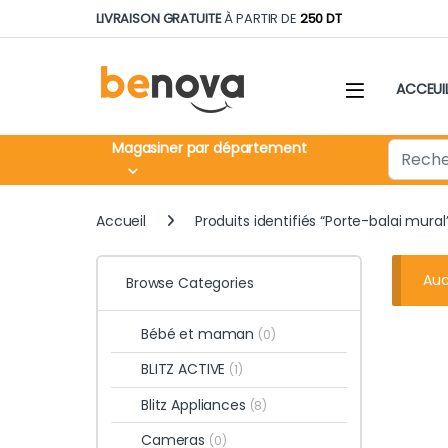
Skip to navigation
Skip to content
LIVRAISON GRATUITE
À PARTIR DE
250 DT
ACCEUI
Search fo
Magasiner par département
Accueil
Produits identifiés “Porte-balai mural
Auc
Browse Categories
Bébé et maman
(0)
BLITZ ACTIVE
(1)
Blitz Appliances
(8)
Cameras
(0)