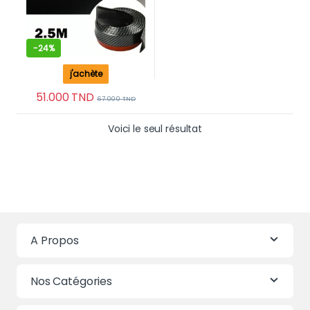
-
24%
j'achète
51.000
TND
67.000
TND
Voici le seul résultat
A Propos
Nos Catégories