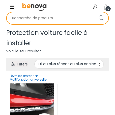
Skip to navigation
Skip to content
0
Recherche pour :
Protection voiture facile à
installer
Voici le seul résultat
Filters
Lèvre de protection
Multifonction universelle
2.5M en fibre de carbone
Samurai pour voiture