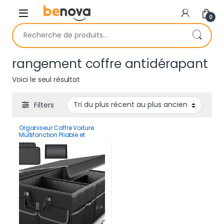
Skip to navigation
Skip to content
0
Recherche pour :
rangement coffre antidérapant
Voici le seul résultat
Filters
Organiseur Coffre Voiture
Multifonction Pliable et
Renforcé Pour Rangement
Robuste Avec Poignées &
Poches