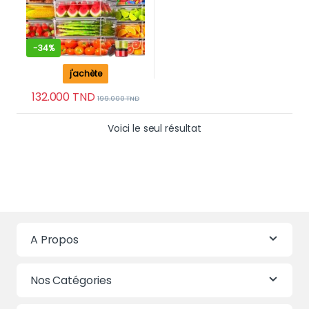
-
34%
j'achète
132.000
TND
199.000
TND
Voici le seul résultat
A Propos
Nos Catégories