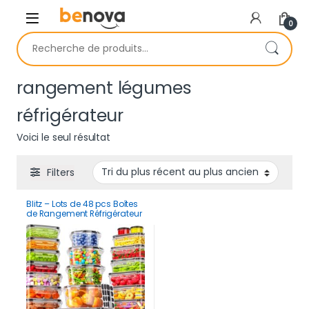
Skip to navigation
Skip to content
0
Recherche pour :
rangement légumes
réfrigérateur
Voici le seul résultat
Filters
Blitz – Lots de 48 pcs Boîtes
de Rangement Réfrigérateur
Alimentaire Transparent
Cuisine & Placards (24
Boîtes + 24 Couvercles)