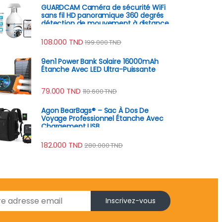
GUARDCAM Caméra de sécurité WiFi
sans fil HD panoramique 360 degrés
détection de mouvement à distance
108.000
TND
199.000
TND
9en1 Power Bank Solaire 16000mAh
Étanche Avec LED Ultra-Puissante
79.000
TND
110.600
TND
Agon BearBags® – Sac À Dos De
Voyage Professionnel Étanche Avec
Chargement USB
182.000
TND
280.000
TND
Inscrivez-vous