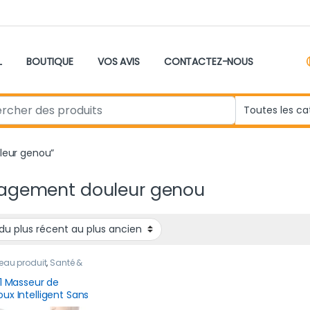
L
BOUTIQUE
VOS AVIS
CONTACTEZ-NOUS
r:
uleur genou”
agement douleur genou
eau produit
,
Santé &
être
 1 Masseur de
ux Intelligent Sans
Chauffant Et Vibrant