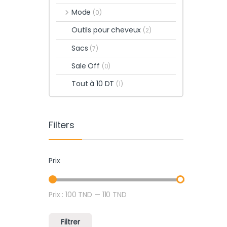
Mode
(0)
Outils pour cheveux
(2)
Sacs
(7)
Sale Off
(0)
Tout à 10 DT
(1)
Filters
Prix
Prix :
100 TND
—
110 TND
Prix min
Prix max
Filtrer