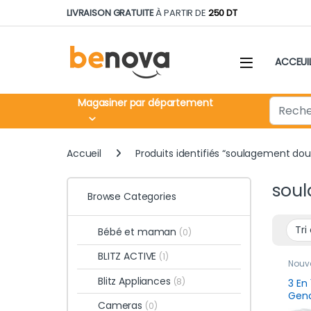
Skip to navigation
Skip to content
LIVRAISON GRATUITE
À PARTIR DE
250 DT
ACCEUI
Search fo
Magasiner par département
Accueil
Produits identifiés “soulagement do
soul
Browse Categories
Bébé et maman
(0)
BLITZ ACTIVE
(1)
Nouv
Bien-
Blitz Appliances
(8)
3 En
Geno
Cameras
(0)
Fil 