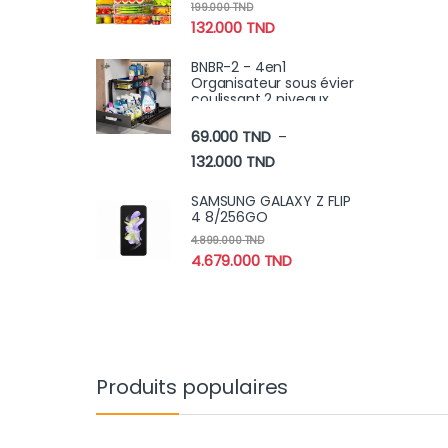
Alimentaire Transparent
199.000
TND
Cuisine & Placards (24
132.000
TND
Boîtes + 24 Couvercles)
BNBR-2 - 4en1
Organisateur sous évier
coulissant 2 niveaux
robuste INOX cuisine
salle de bain (2 pcs)
69.000
TND
–
Plage de prix : 69.000 TN
132.000
TND
SAMSUNG GALAXY Z FLIP
4 8/256GO
4.899.000
TND
4.679.000
TND
Produits populaires