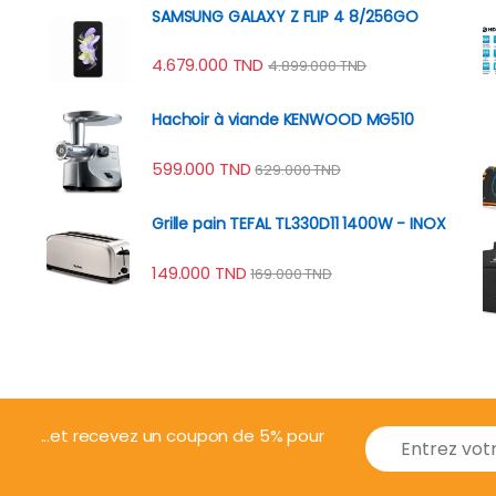
SAMSUNG GALAXY Z FLIP 4 8/256GO
4.679.000
TND
4.899.000
TND
Hachoir à viande KENWOOD MG510
599.000
TND
629.000
TND
Grille pain TEFAL TL330D11 1400W - INOX
149.000
TND
169.000
TND
E
...et recevez un coupon de 5% pour
m
a