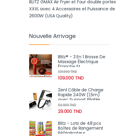
BLITZ GMAX Air Fryer et Four double portes
XXXL avec 4 Accessoires et Puissance de
2600W (USA Quality)
Nouvelle Arrivage
Blitz® - 3 En 1 Brosse De
Massage Électrique
Étanche Et
Rechargeable Pour
129.990
TND
Relaxation Et Croissance
109.000
TND
Des Cheveux
2en1 Câble de Charge
Rapide 240W (1,5m)
avec Support Pliable
Intégré – Cordon
59.000
TND
Robuste pour
29.000
TND
Smartphones et
Tablettes
Blitz - Lots de 48 pcs
Boîtes de Rangement
Réfrigérateur