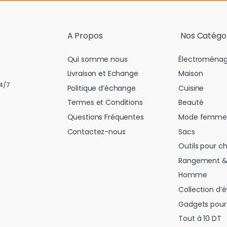
i
l
*
A Propos
Nos Catégo
Qui somme nous
Électroménag
Livraison et Echange
Maison
4/7
Politique d’échange
Cuisine
Termes et Conditions
Beauté
Questions Fréquentes
Mode femme
Contactez-nous
Sacs
Outils pour c
Rangement &
Homme
Collection d’é
Gadgets pour 
Tout à 10 DT