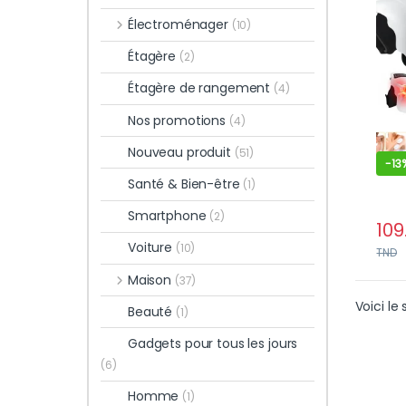
pour
Électroménager
(10)
Arti
Mod
Étagère
(2)
Étagère de rangement
(4)
Nos promotions
(4)
Nouveau produit
(51)
-
13
Santé & Bien-être
(1)
Smartphone
(2)
109
Voiture
(10)
TND
Maison
(37)
Voici le 
Beauté
(1)
Gadgets pour tous les jours
(6)
Homme
(1)