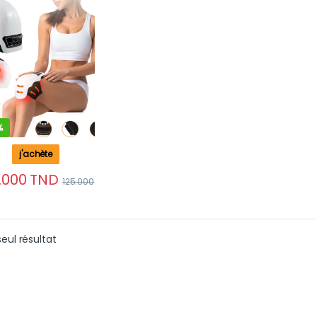
 Douleurs
culaires Avec 9
es De Massage
%
j'achète
.000
TND
125.000
seul résultat