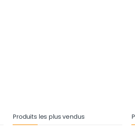
D à 132.000 TND
Produits les plus vendus
P