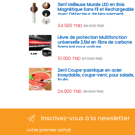
3en1 Veilleuse Murale LED en Bois
Magnétique Sans Fil et Rechargeable
avec Détecteur de Mouvement
34.500
TND
69.000
TND
Lèvre de protection Multifonction
universelle 2.5M en fibre de carbone
Samurai pour voiture
51.000
TND
67.000
TND
2en1 Coupe-pastèque en acier
inoxydable, coupe-vent, pour salade,
fruits
24.000
TND
39.000
TND
Inscrivez-vous à la newsletter
votre premier achat