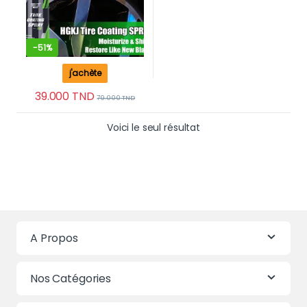
-
51%
j'achète
39.000
TND
79.000
TND
Voici le seul résultat
A Propos
Nos Catégories