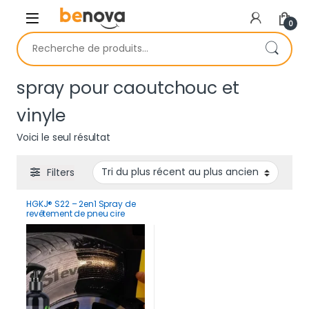
Skip to navigation
Skip to content
0
Recherche pour :
spray pour caoutchouc et
vinyle
Voici le seul résultat
Filters
HGKJ® S22 – 2en1 Spray de
revêtement de pneu cire
d’étanchéité hydrophobe
pour jantes ,
renoircissement, brillance,
remplissage