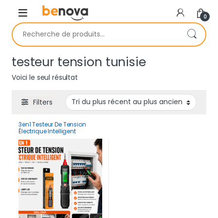
Skip to navigation
Skip to content
0
Recherche pour :
testeur tension tunisie
Voici le seul résultat
Filters
3en1 Testeur De Tension
Électrique Intelligent
Multifonction Avec Écran
LCD