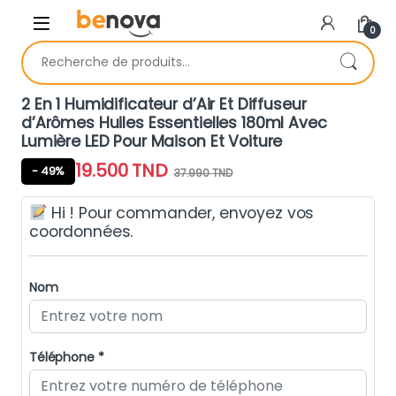
Skip to navigation
Skip to content
0
Recherche pour :
2 En 1 Humidificateur d’Air Et Diffuseur
d’Arômes Huiles Essentielles 180ml Avec
Lumière LED Pour Maison Et Voiture
19.500
TND
- 49%
37.990
TND
Hi ! Pour commander, envoyez vos
coordonnées.
Nom
Téléphone *