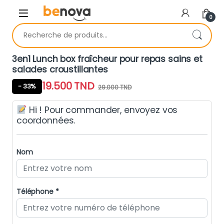
Skip to navigation
Skip to content
0
Recherche pour :
3en1 Lunch box fraîcheur pour repas sains et
salades croustillantes
19.500
TND
- 33%
29.000
TND
Hi ! Pour commander, envoyez vos
coordonnées.
Nom
Téléphone *