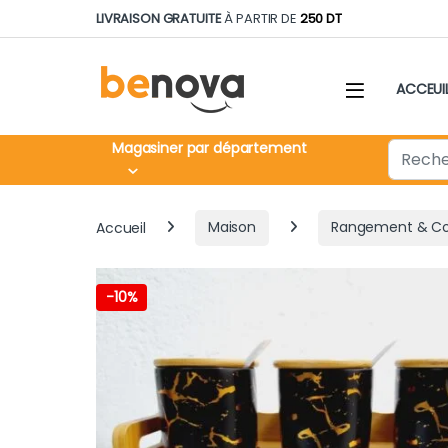
Skip to navigation
Skip to content
LIVRAISON GRATUITE
À PARTIR DE
250 DT
ACCEUI
Search fo
Magasiner par département
Accueil
Maison
Rangement & Co
-
10%