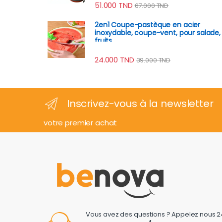
51.000
TND
67.000
TND
2en1 Coupe-pastèque en acier
inoxydable, coupe-vent, pour salade,
fruits
24.000
TND
39.000
TND
Inscrivez-vous à la newsletter
votre premier achat
Vous avez des questions ? Appelez nous 2