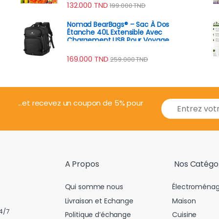
132.000
TND
199.000
TND
Nomad BearBags® – Sac À Dos
Étanche 40L Extensible Avec
Chargement USB Pour Voyage
Professionnel
169.000
TND
259.000
TND
E
...et recevez un coupon de 5% pour
m
a
i
l
*
A Propos
Nos Catégo
Qui somme nous
Électroménag
Livraison et Echange
Maison
4/7
Politique d’échange
Cuisine