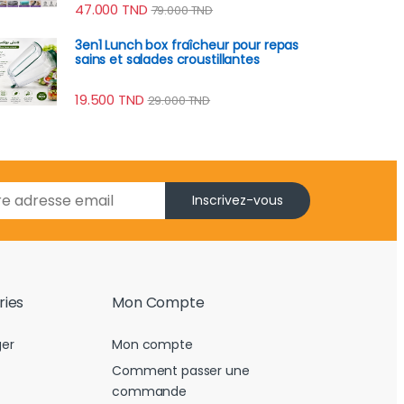
47.000
TND
79.000
TND
3en1 Lunch box fraîcheur pour repas
sains et salades croustillantes
19.500
TND
29.000
TND
Inscrivez-vous
ries
Mon Compte
er
Mon compte
Comment passer une
commande