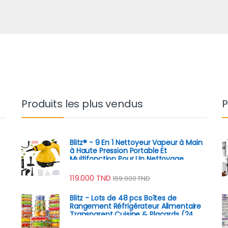
Produits les plus vendus
P
Blitz® - 9 En 1 Nettoyeur Vapeur à Main
à Haute Pression Portable Et
Multifonction Pour Un Nettoyage
Écologique
119.000
TND
169.000
TND
Blitz - Lots de 48 pcs Boîtes de
Rangement Réfrigérateur Alimentaire
Transparent Cuisine & Placards (24
Boîtes + 24 Couvercles)