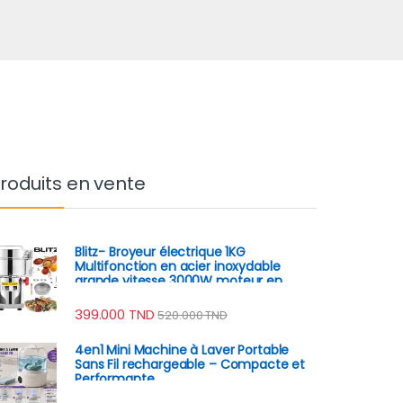
roduits en vente
Blitz- Broyeur électrique 1KG
Multifonction en acier inoxydable
grande vitesse 3000W moteur en
cuivre
399.000
TND
520.000
TND
4en1 Mini Machine à Laver Portable
Sans Fil rechargeable – Compacte et
Performante