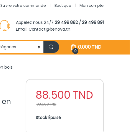
Suivre votre commande
Boutique
Mon compte
Appelez nous 24/7
29 499 882 / 29 499 891
Email: Contact@benova.tn
0.000
TND
0
n bois
88.500
TND
 en
98.500
TND
Stock Épuisé