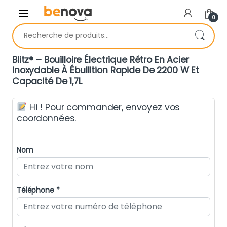
Skip to navigation
Skip to content
0
Recherche pour :
Blitz® – Bouilloire Électrique Rétro En Acier
Inoxydable À Ébullition Rapide De 2200 W Et
Capacité De 1,7L
Hi ! Pour commander, envoyez vos
coordonnées.
Nom
Téléphone *