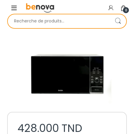
Skip to navigation
Skip to content
0
Recherche pour :
428.000
TND