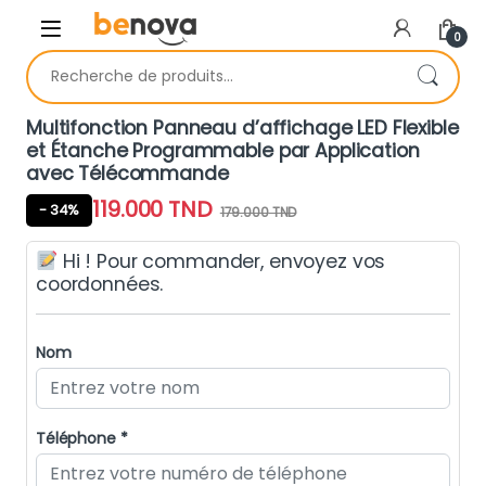
Skip to navigation
Skip to content
0
Recherche pour :
Multifonction Panneau d’affichage LED Flexible
et Étanche Programmable par Application
avec Télécommande
119.000
TND
- 34%
179.000
TND
Hi ! Pour commander, envoyez vos
coordonnées.
Nom
Téléphone *