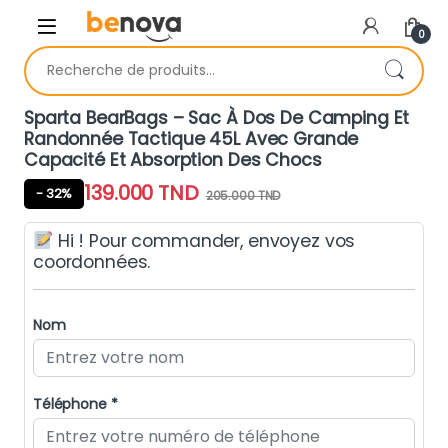
Skip to navigation
Skip to content
0
Recherche pour :
Sparta BearBags – Sac À Dos De Camping Et
Randonnée Tactique 45L Avec Grande
Capacité Et Absorption Des Chocs
139.000
TND
- 32%
205.000
TND
Hi ! Pour commander, envoyez vos
coordonnées.
Nom
Téléphone *