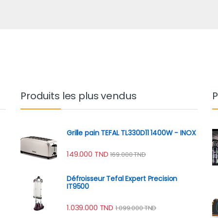
Produits les plus vendus
P
Grille pain TEFAL TL330D11 1400W - INOX
149.000
TND
169.000
TND
Défroisseur Tefal Expert Precision
IT9500
1.039.000
TND
1.099.000
TND