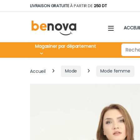
Skip to navigation
Skip to content
LIVRAISON GRATUITE
À PARTIR DE
250 DT
ACCEUI
Search fo
Magasiner par département
Accueil
Mode
Mode femme