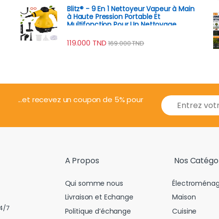
Blitz® - 9 En 1 Nettoyeur Vapeur à Main
à Haute Pression Portable Et
Multifonction Pour Un Nettoyage
Écologique
119.000
TND
169.000
TND
E
...et recevez un coupon de 5% pour
m
a
i
l
*
A Propos
Nos Catégo
Qui somme nous
Électroménag
Livraison et Echange
Maison
4/7
Politique d’échange
Cuisine