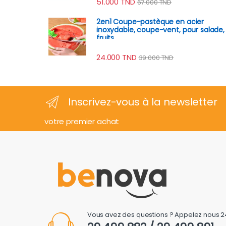
51.000
TND
67.000
TND
2en1 Coupe-pastèque en acier
inoxydable, coupe-vent, pour salade,
fruits
24.000
TND
39.000
TND
Inscrivez-vous à la newsletter
votre premier achat
Vous avez des questions ? Appelez nous 2